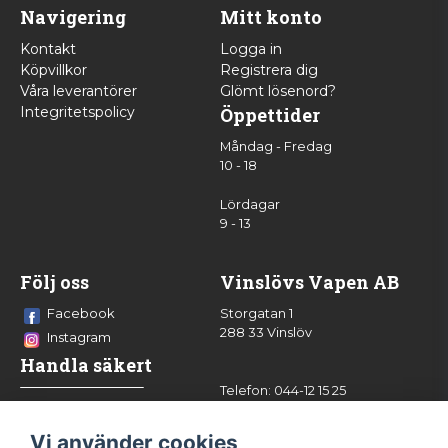
Navigering
Mitt konto
Kontakt
Logga in
Köpvillkor
Registrera dig
Våra leverantörer
Glömt lösenord?
Integritetspolicy
Öppettider
Måndag - Fredag
10 - 18
Lördagar
9 - 13
Följ oss
Vinslövs Vapen AB
Facebook
Storgatan 1
288 33 Vinslöv
Instagram
Handla säkert
Telefon: 044-12 15 25
info@vinslovsvapen.se
Vi använder cookies