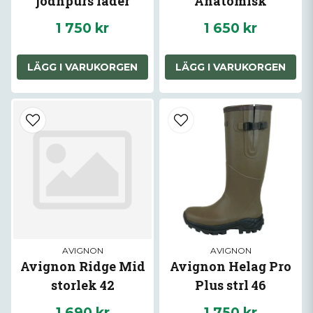
jodhpurs läder
Anatomisk
Vinterstövel
1 750 kr
1 650 kr
gummistövlar
LÄGG I VARUKORGEN
LÄGG I VARUKORGEN
AVIGNON
AVIGNON
Avignon Ridge Mid
Avignon Helag Pro
storlek 42
Plus strl 46
1 690 kr
1 750 kr