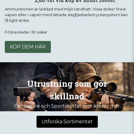
2,60:-/st vid köp av minst 1000st
Ammunitionen är laddad med miljö tändhatt. Vissa striker fired-
vapen eller i vapen med lättade slagfjädrar/avtryckarsystem kan
få light strike.
Förpackade i 50 askar
KÖP DEM HÄR
Utrustning som gör
skillnad
För Jägare och Sportskyttar som kräver mer
Utforska Sortimentet