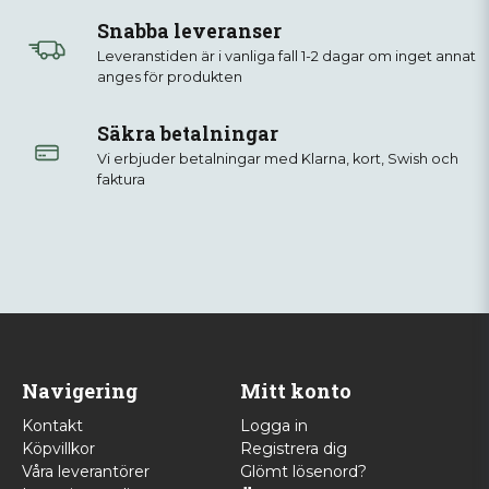
Snabba leveranser
Leveranstiden är i vanliga fall 1-2 dagar om inget annat
anges för produkten
Säkra betalningar
Vi erbjuder betalningar med Klarna, kort, Swish och
faktura
Navigering
Mitt konto
Kontakt
Logga in
Köpvillkor
Registrera dig
Våra leverantörer
Glömt lösenord?