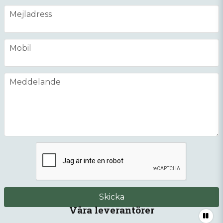
email
Mejladress
phone
Mobil
message
Meddelande
Skicka
Våra leverantörer