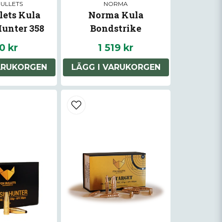
BULLETS
NORMA
lets Kula
Norma Kula
Hunter 358
Bondstrike
0 kr
1 519 kr
ARUKORGEN
LÄGG I VARUKORGEN