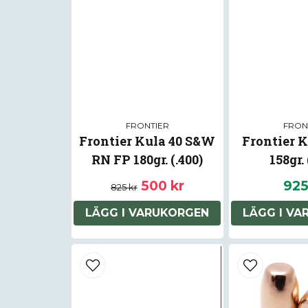
FRONTIER
FRON
Frontier Kula 40 S&W
Frontier K
RN FP 180gr. (.400)
158gr. 
500 kr
925
825 kr
LÄGG I VARUKORGEN
LÄGG I V