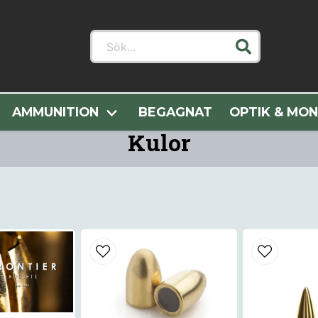
Sök...
Hem
Alla Kategorier
Handladdning
Kulor
AMMUNITION
BEGAGNAT
OPTIK & MO
Kulor