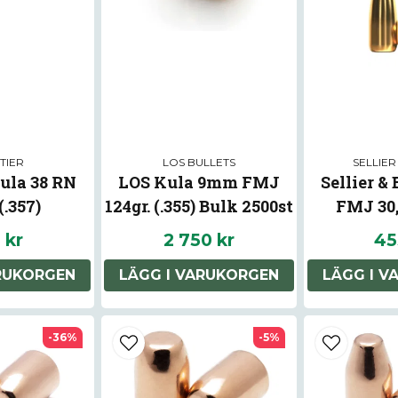
TIER
LOS BULLETS
SELLIER
ula 38 RN
LOS Kula 9mm FMJ
Sellier &
(.357)
124gr. (.355) Bulk 2500st
FMJ 30,
 kr
2 750 kr
45
ARUKORGEN
LÄGG I VARUKORGEN
LÄGG I V
-36%
-5%