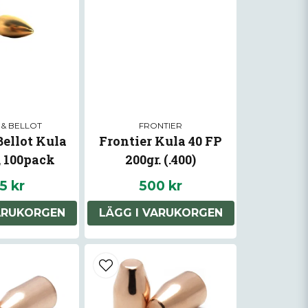
 & BELLOT
FRONTIER
 Bellot Kula
Frontier Kula 40 FP
 100pack
200gr. (.400)
5 kr
500 kr
ARUKORGEN
LÄGG I VARUKORGEN