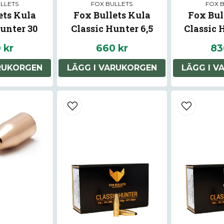
LLETS
FOX BULLETS
FOX 
ets Kula
Fox Bullets Kula
Fox Bul
unter 30
Classic Hunter 6,5
Classic 
 kr
660 kr
83
ARUKORGEN
LÄGG I VARUKORGEN
LÄGG I V