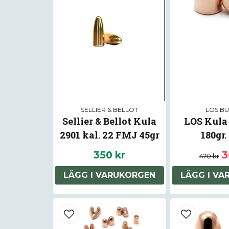
SELLIER & BELLOT
LOS BU
Sellier & Bellot Kula
LOS Kula
2901 kal. 22 FMJ 45gr
180gr. 
350 kr
3
470 kr
LÄGG I VARUKORGEN
LÄGG I V