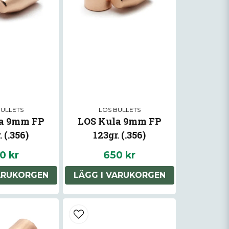
BULLETS
LOS BULLETS
a 9mm FP
LOS Kula 9mm FP
. (.356)
123gr. (.356)
0 kr
650 kr
ARUKORGEN
LÄGG I VARUKORGEN