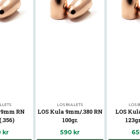
LLETS
LOS BULLETS
LOS 
a 9mm RN
LOS Kula 9mm/.380 RN
LOS Kul
(.356)
100gr.
123gr
 kr
590 kr
65