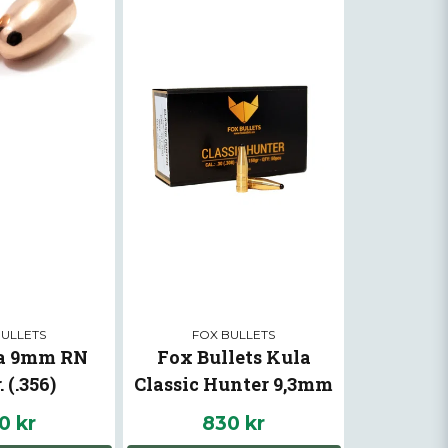
BULLETS
FOX BULLETS
a 9mm RN
Fox Bullets Kula
. (.356)
Classic Hunter 9,3mm
0 kr
830 kr