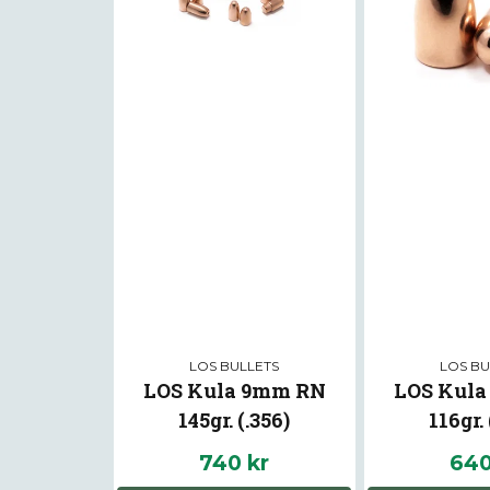
LOS BULLETS
LOS BU
LOS Kula 9mm RN
LOS Kul
145gr. (.356)
116gr. 
740 kr
640