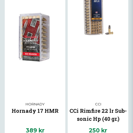
HORNADY
CCI
Hornady 17 HMR
CCi Rimfire 22 lr Sub-
sonic Hp (40 gr.)
100/Box
389 kr
250 kr