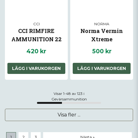
CCI
NORMA
CCI RIMFIRE
Norma Vermin
AMMUNITION 22
Xtreme
WMR V-MAX 30GR
420 kr
500 kr
50/BOX
LÄGG I VARUKORGEN
LÄGG I VARUKORGEN
Visar 1-48 av 123 i
Gevärsammunition
Visa fler ...
1
2
3
Nästa »