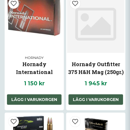
HORNADY
Hornady
Hornady Outfitter
International
375 H&H Mag (250gr.)
Ammunition 300
1 150 kr
1 945 kr
Win Mag (165gr.)
LÄGG I VARUKORGEN
LÄGG I VARUKORGEN