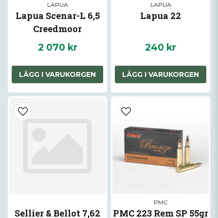
LAPUA
LAPUA
Lapua Scenar-L 6,5
Lapua 22
Creedmoor
2 070 kr
240 kr
LÄGG I VARUKORGEN
LÄGG I VARUKORGEN
PMC
Sellier & Bellot 7,62
PMC 223 Rem SP 55gr