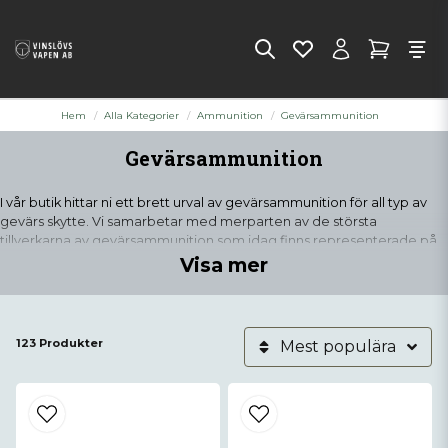
Hem
Alla Kategorier
Ammunition
Gevärsammunition
Gevärsammunition
I vår butik hittar ni ett brett urval av gevärsammunition för all typ av
gevärs skytte. Vi samarbetar med merparten av de största
tillverkarna av gevärsammunition som idag finns representerade på
den svenska marknaden. Är ni osäkra i valet av gevärsammunition
Visa mer
hjälper gärna vår personal till med tips och råd om vilken
gevärsammunition som passar bäst för just ert ändamål.
123 Produkter
Mest populära