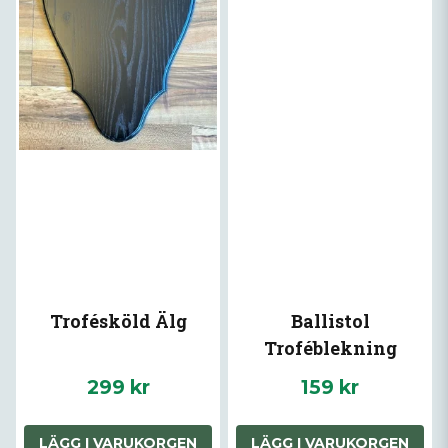
Trofésköld Älg
Ballistol
Troféblekning
299 kr
159 kr
LÄGG I VARUKORGEN
LÄGG I VARUKORGEN