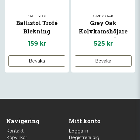
BALLISTOL
GREY OAK
Ballistol Trofé
Grey Oak
Blekning
Kolvkamshöjare
med patronhållare
159 kr
525 kr
Bevaka
Bevaka
Navigering
Mitt konto
Kontakt
Logga in
Köpvillkor
Registrera dig