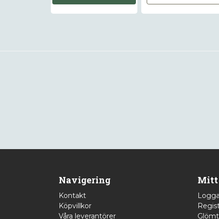
Navigering
Mitt
Kontakt
Logga
Köpvillkor
Regist
Våra leverantörer
Glömt