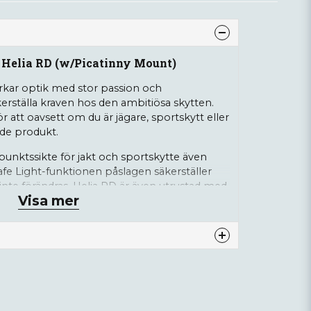
 Helia RD (w/Picatinny Mount)
erkar optik med stor passion och
kerställa kraven hos den ambitiösa skytten.
 att oavsett om du är jägare, sportskytt eller
nde produkt.
punktssikte för jakt och sportskytte även
afe Light-funktionen påslagen säkerställer
inte förändras. Helia RD är även utrustad med
Visa mer
ter siktet i standby efter tre minuter om
nna produkten...
26x22mm