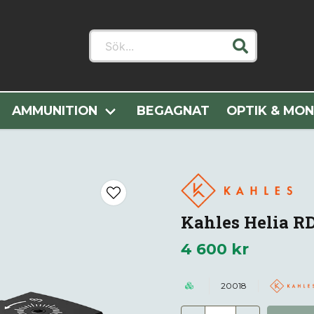
Sök...
er
Optik & Montage
Rödpunktssikten
Kahles Helia RD
AMMUNITION
BEGAGNAT
OPTIK & MO
Kahles Helia R
4 600 kr
20018