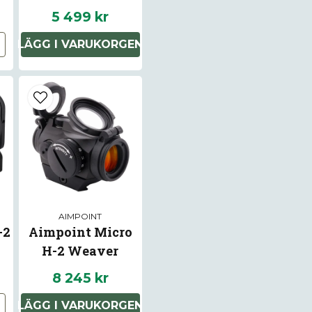
Punktstorlek 2-
5 499 kr
name
Belysning i fyra n
Namn
LÄGG I VARUKORGEN
Linsskydd Ja
Batteri CR2032
Montage redo för
Ja, ni får publice
Garanti 2 år
Vikt 42g
AIMPOINT
-2
Aimpoint Micro
H-2 Weaver
8 245 kr
LÄGG I VARUKORGEN