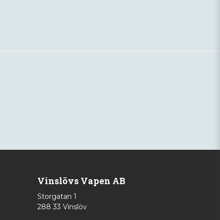
Vinslövs Vapen AB
Storgatan 1
288 33 Vinslöv