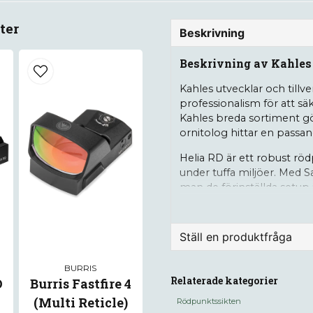
ter
Beskrivning
Beskrivning av Kahles
Kahles utvecklar och tillv
professionalism för att sä
Kahles breda sortiment gör
ornitolog hittar en passa
Helia RD är ett robust röd
under tuffa miljöer. Med S
man de förinställda setup 
rörelsesensorer som försät
ingen rörelse detekterats.
Ställ en produktfråga
Information
question
BURRIS
Fråga oss något om de
Relaterade kategorier
D
Burris Fastfire 4
Förstorning 1x
(Multi Reticle)
Rödpunktssikten
Fönsterstorlek 