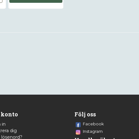
 konto
Följ oss
 in
Facebook
rera dig
Instagram
 lösenord?