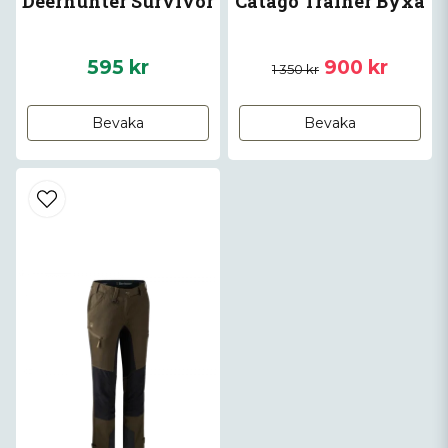
Deerhunter Survivor
Catago Trainer Byxa
595 kr
900 kr
1 350 kr
Bevaka
Bevaka