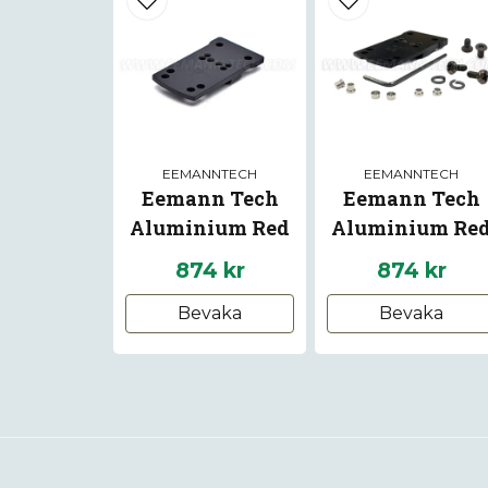
EEMANNTECH
EEMANNTECH
Eemann Tech
Eemann Tech
Aluminium Red
Aluminium Re
Dot Mount for CZ
Dot Mount for C
874 kr
874 kr
75/85 (Not
Shadow / Shad
Bevaka
Bevaka
Shadow models)
2