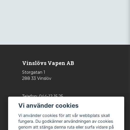
Vinslövs Vapen AB
Storgatan 1
288 33 Vinslöv
Telefon: 044-12 15 25
info@vinslovsvapen.se
Vi använder cookies
Vi använder cookies för att vår webbplats skall
fungera. Du godkänner användningen av cookies
genom att stänga denna ruta eller surfa vidare på