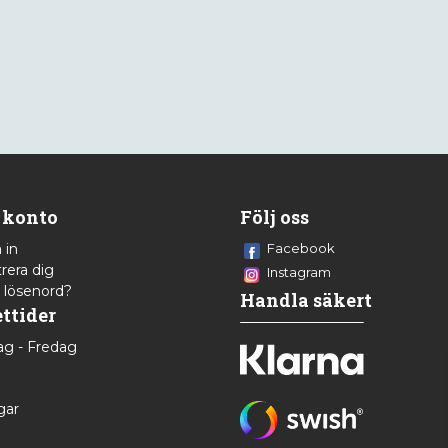
 konto
Följ oss
 in
Facebook
rera dig
Instagram
 lösenord?
Handla säkert
ttider
g - Fredag
8
gar