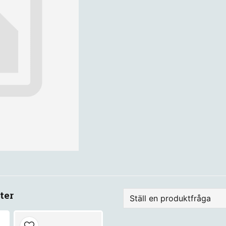
ter
Ställ en produktfråga
question
Fråga oss något om de