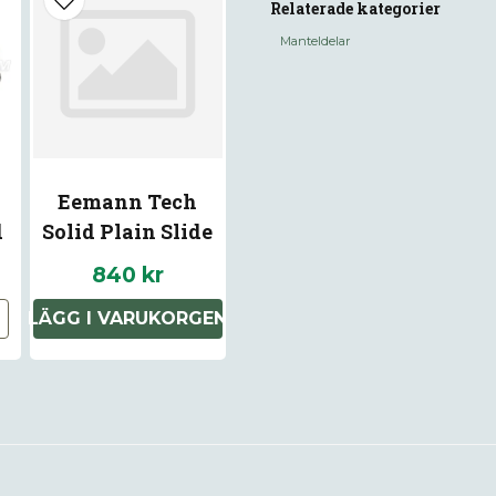
Relaterade kategorier
Manteldelar
name
Namn
Eemann Tech
Ja, ni får publice
d
Solid Plain Slide
Z
Stop for 1911/2011
840 kr
ow
(Color: Black)
LÄGG I VARUKORGEN