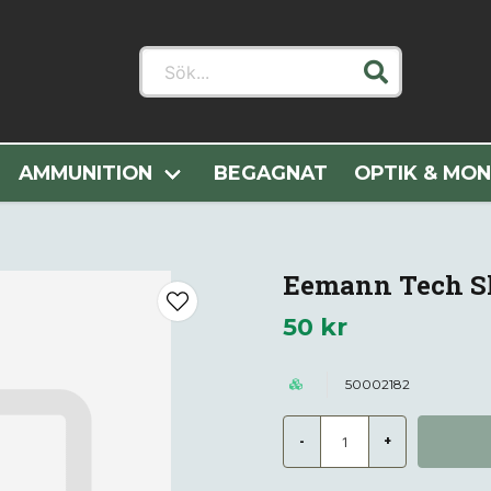
Sök...
Vapendelar
Pistoldelar
Manteldelar
Eemann Tech Slid
AMMUNITION
BEGAGNAT
OPTIK & MO
Eemann Tech Sli
50 kr
50002182
-
+