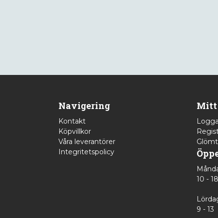
Navigering
Mitt
Kontakt
Logga
Köpvillkor
Regist
Våra leverantörer
Glömt
Integritetspolicy
Öppe
Månda
10 - 1
Lörda
9 - 13