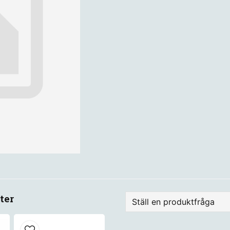
ter
Ställ en produktfråga
question
Fråga oss något om de