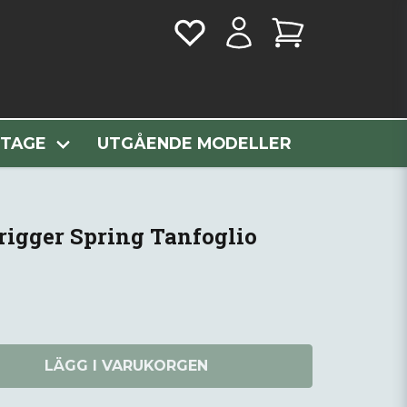
er Spring Tanfoglio
NTAGE
UTGÅENDE MODELLER
igger Spring Tanfoglio
LÄGG I VARUKORGEN