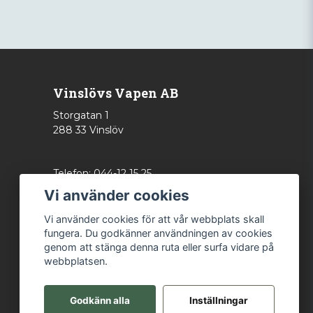
Vinslövs Vapen AB
Storgatan 1
288 33 Vinslöv
Telefon: 044-12 15 25
info@vinslovsvapen.se
Vi använder cookies
Vi använder cookies för att vår webbplats skall
fungera. Du godkänner användningen av cookies
genom att stänga denna ruta eller surfa vidare på
webbplatsen.
Godkänn alla
Inställningar