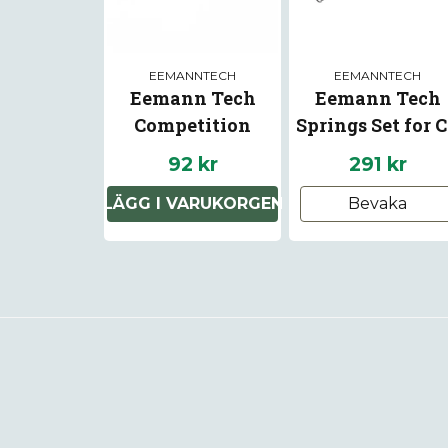
EEMANNTECH
EEMANNTECH
Eemann Tech
Eemann Tech
Competition
Springs Set for 
Trigger Spring for
P-10
92 kr
291 kr
Beretta 92/96/98
LÄGG I VARUKORGEN
Bevaka