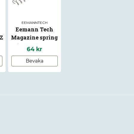
EEMANNTECH
Eemann Tech
CZ
Magazine spring
(MEC-GAR 19
64 kr
rounds) for CZ 75
Bevaka
SP-01 Shadow, CZ
Shadow 2