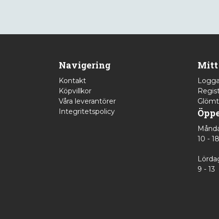
Navigering
Mitt
Kontakt
Logga
Köpvillkor
Regist
Våra leverantörer
Glömt
Integritetspolicy
Öppe
Månda
10 - 1
Lörda
9 - 13