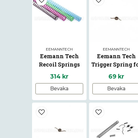
EEMANNTECH
EEMANNTECH
Eemann Tech
Eemann Tech
Recoil Springs
Trigger Spring f
Calibration Pack
Beretta 92/96/9
314 kr
69 kr
STANDARD
Bevaka
Bevaka
CLASSIC MINOR
for 1911/2011