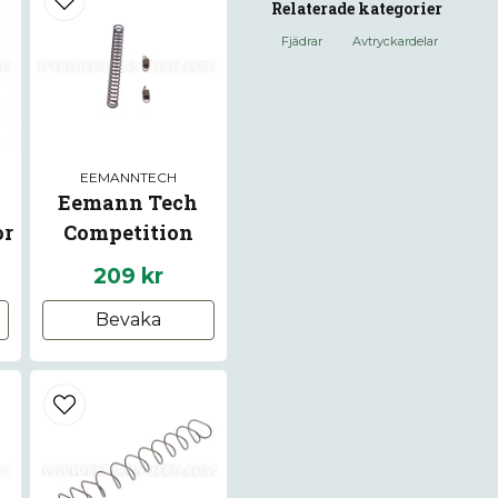
Relaterade kategorier
Fjädrar
Avtryckardelar
name
Namn
EEMANNTECH
Eemann Tech
Ja, ni får publice
or
Competition
8
Springs Kit for CZ
209 kr
P-10
Bevaka