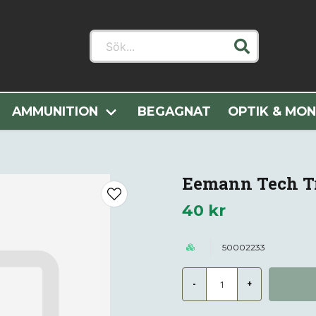
Sök...
ier
Vapendelar
Pistoldelar
Fjädrar
Eemann Tech Trigg
AMMUNITION
BEGAGNAT
OPTIK & MO
Eemann Tech Tr
40 kr
50002233
-
+