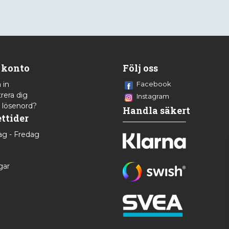
 konto
Följ oss
 in
Facebook
rera dig
Instagram
 lösenord?
Handla säkert
ttider
g - Fredag
8
gar