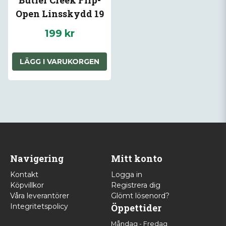
Butler Creek Flip-
Open Linsskydd 19
Obj 41,8mm
199 kr
LÄGG I VARUKORGEN
Navigering
Mitt konto
Kontakt
Logga in
Köpvillkor
Registrera dig
Våra leverantörer
Glömt lösenord?
Integritetspolicy
Öppettider
Måndag - Fredag