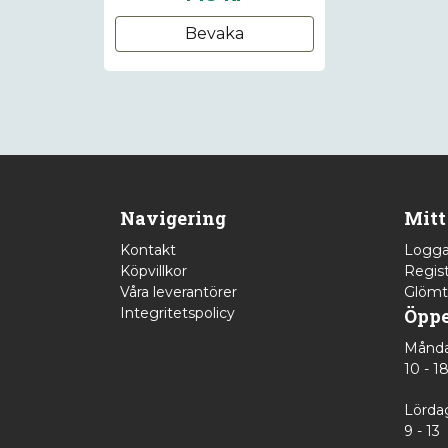
Bevaka
Navigering
Mitt
Kontakt
Logga
Köpvillkor
Regist
Våra leverantörer
Glömt
Integritetspolicy
Öppe
Månda
10 - 1
Lörda
9 - 13