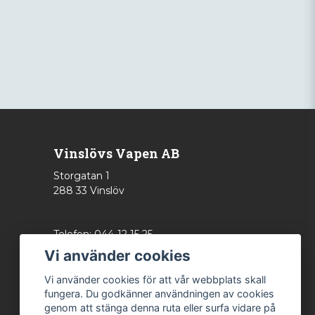
Vinslövs Vapen AB
Storgatan 1
288 33 Vinslöv
Telefon: 044-12 15 25
info@vinslovsvapen.se
Vi använder cookies
Vi använder cookies för att vår webbplats skall
fungera. Du godkänner användningen av cookies
genom att stänga denna ruta eller surfa vidare på