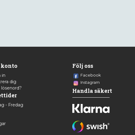
 konto
Följ oss
 in
Facebook
rera dig
Instagram
 lösenord?
Handla säkert
ttider
g - Fredag
8
gar