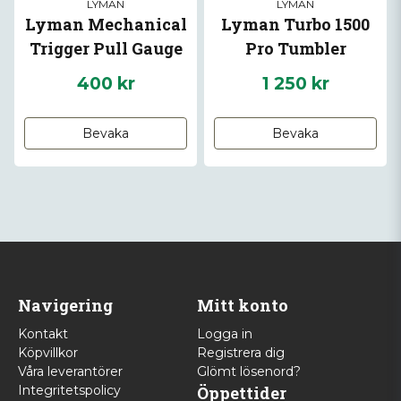
LYMAN
LYMAN
Lyman Mechanical
Lyman Turbo 1500
Trigger Pull Gauge
Pro Tumbler
400 kr
1 250 kr
Bevaka
Bevaka
Navigering
Mitt konto
Kontakt
Logga in
Köpvillkor
Registrera dig
Våra leverantörer
Glömt lösenord?
Integritetspolicy
Öppettider