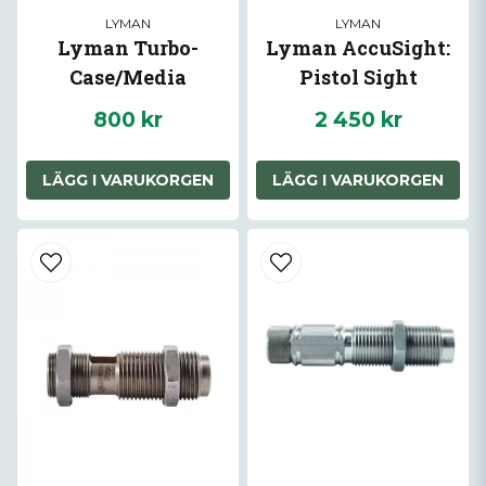
LYMAN
LYMAN
Lyman Turbo-
Lyman AccuSight:
Case/Media
Pistol Sight
Separator
Installation Tool
800 kr
2 450 kr
LÄGG I VARUKORGEN
LÄGG I VARUKORGEN