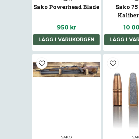
Sako Powerhead Blade
Sako 75 
Kaliber:
Bega
950 kr
10 0
LÄGG I VARUKORGEN
LÄGG I V
SAKO
SA