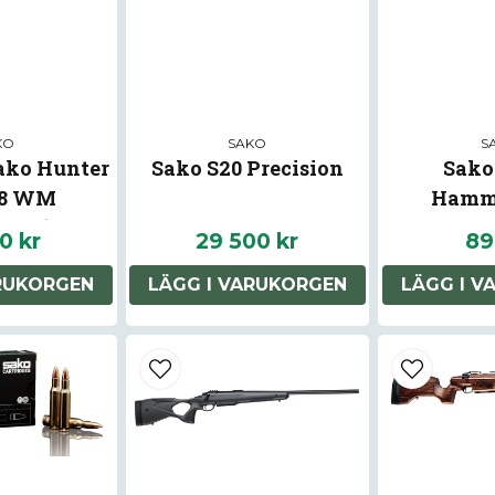
KO
SAKO
S
ako Hunter
Sako S20 Precision
Sako
38 WM
Hamm
gnad)
0 kr
29 500 kr
89
ARUKORGEN
LÄGG I VARUKORGEN
LÄGG I V