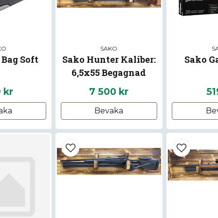
KO
SAKO
S
 Bag Soft
Sako Hunter Kaliber:
Sako G
6,5x55 Begagnad
 kr
7 500 kr
51
aka
Bevaka
Be