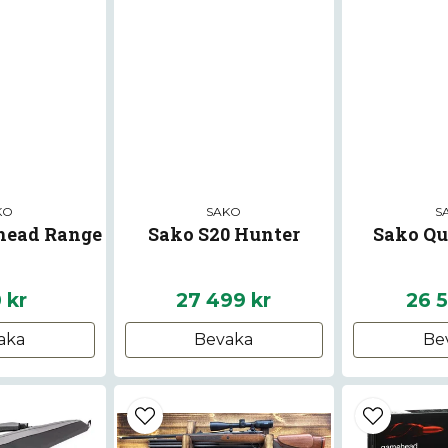
KO
SAKO
S
head Range
Sako S20 Hunter
Sako Qu
 kr
27 499 kr
26 5
aka
Bevaka
Be