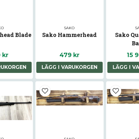
KO
SAKO
S
head Blade
Sako Hammerhead
Sako Qu
Ba
 kr
479 kr
15 9
ARUKORGEN
LÄGG I VARUKORGEN
LÄGG I V
KO
SAKO
S