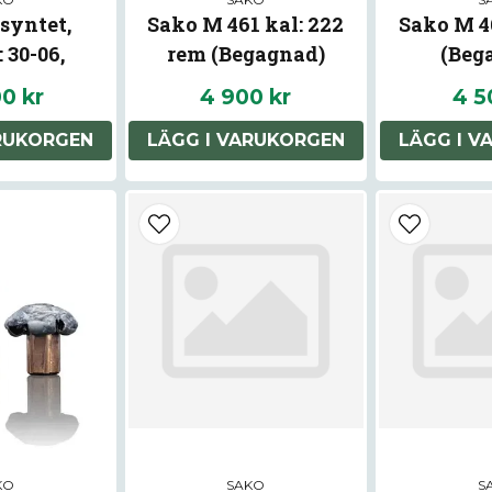
syntet,
Sako M 461 kal: 222
Sako M 4
 30-06,
rem (Begagnad)
(Beg
gnad
00 kr
4 900 kr
4 5
ARUKORGEN
LÄGG I VARUKORGEN
LÄGG I V
KO
SAKO
S