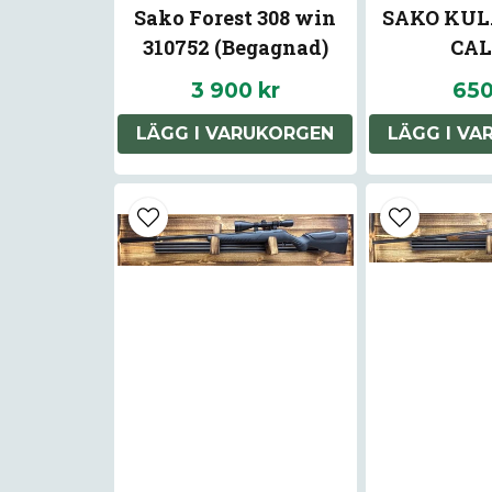
Sako Forest 308 win
SAKO KUL
310752 (Begagnad)
CAL 
HAMME
3 900 kr
650
11.7G/180gr
LÄGG I VARUKORGEN
LÄGG I V
Sty