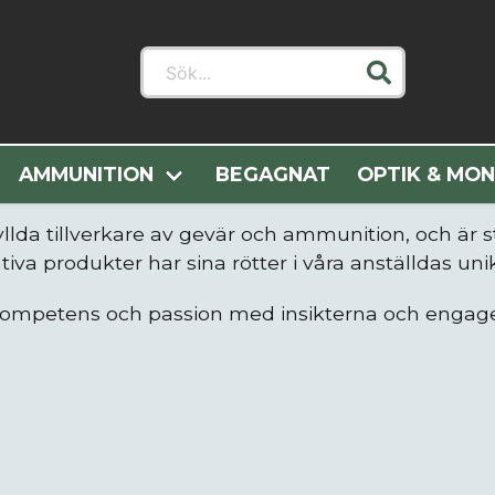
Sök...
Hem
Sako
AMMUNITION
BEGAGNAT
OPTIK & MO
yllda tillverkare av gevär och ammunition, och är
iva produkter har sina rötter i våra anställdas unik
ompetens och passion med insikterna och engage