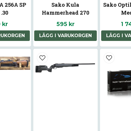
A 256A SP
Sako Kula
Sako Opti
.30
Hammerhead 270
Me
RHEAD
 kr
595 kr
1 7
 12 ASK (50
ARUKORGEN
LÄGG I VARUKORGEN
LÄGG I V
ck)