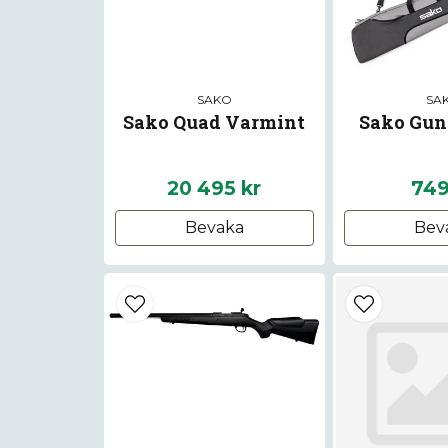
SAKO
SA
Sako Quad Varmint
Sako Gun
20 495 kr
749
Bevaka
Bev