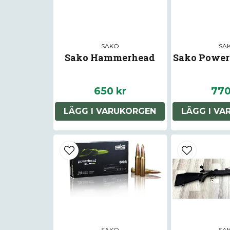
SAKO
SA
Sako Hammerhead
Sako Power
650 kr
770
LÄGG I VARUKORGEN
LÄGG I V
SAKO
SA