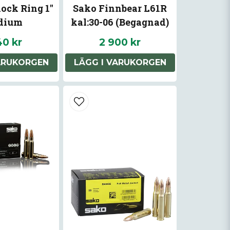
lock Ring 1"
Sako Finnbear L61R
dium
kal:30-06 (Begagnad)
40 kr
2 900 kr
ARUKORGEN
LÄGG I VARUKORGEN