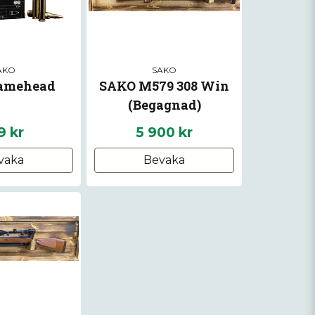
AKO
SAKO
amehead
SAKO M579 308 Win
(Begagnad)
9 kr
5 900 kr
vaka
Bevaka