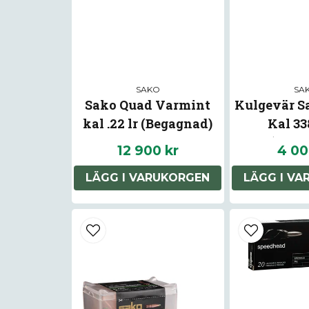
SAKO
SA
Sako Quad Varmint
Kulgevär S
kal .22 lr (Begagnad)
Kal 3
(Bega
12 900 kr
4 00
LÄGG I VARUKORGEN
LÄGG I V