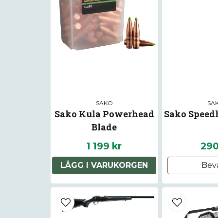
SAKO
SA
Sako Kula Powerhead
Sako Speed
Blade
1 199 kr
290
LÄGG I VARUKORGEN
Bev