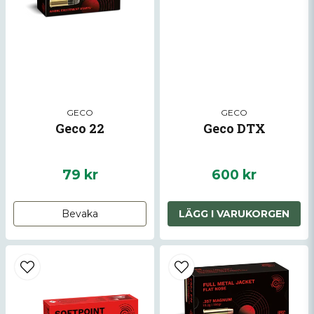
Skicka fråga
GECO
GECO
Geco 22
Geco DTX
79 kr
600 kr
Bevaka
LÄGG I VARUKORGEN