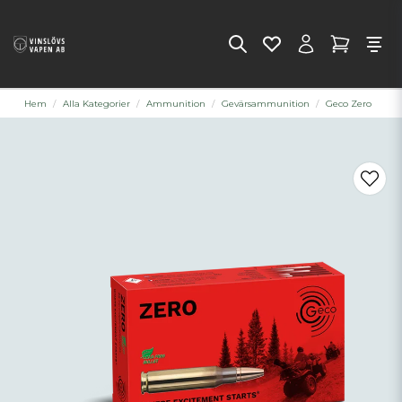
Hem
Alla Kategorier
Ammunition
Gevärsammunition
Geco Zero