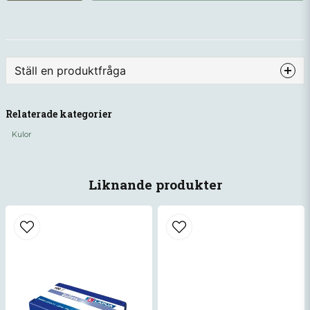
Ställ en produktfråga
question
Fråga oss något om denna produkten...
Relaterade kategorier
Kulor
name
Namn
Liknande produkter
email
Mejladress
Ja, ni får publicera min fråga