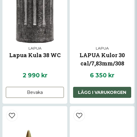
LAPUA
LAPUA
Lapua Kula 38 WC
LAPUA Kulor 30
cal/7,83mm/308
MaxRT GB581 11,3/175
2 990 kr
6 350 kr
1000
Bevaka
LÄGG I VARUKORGEN