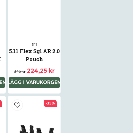
Ja, ni får publice
5.11
5.11 Flex Sgl AR 2.0
M
Pouch
224,25 kr
345 kr
EN
LÄGG I VARUKORGEN
-35%