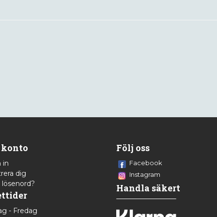
 konto
Följ oss
 in
Facebook
rera dig
Instagram
 lösenord?
Handla säkert
ttider
g - Fredag