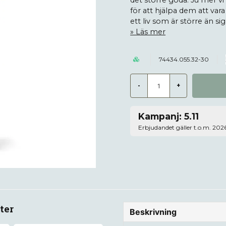
det större goda. Ju mer vi
för att hjälpa dem att var
ett liv som är större än sig 
Läs mer
74434.055.32-30
-
+
Kampanj: 5.11
Erbjudandet gäller t.o.m. 202
ter
Beskrivning