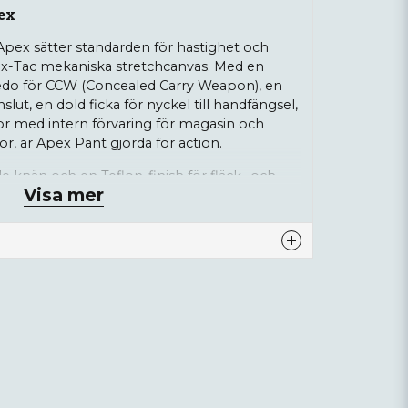
ex
 Apex sätter standarden för hastighet och
ex-Tac mekaniska stretchcanvas. Med en
edo för CCW (Concealed Carry Weapon), en
nslut, en dold ficka för nyckel till handfängsel,
kor med intern förvaring för magasin och
or, är Apex Pant gjorda för action.
e knän och en Teflon-finish för fläck- och
Visa mer
gjorda för att bäras. Är du redo?
ly, 33% Bomull
nna produkten...
email
Mejladress