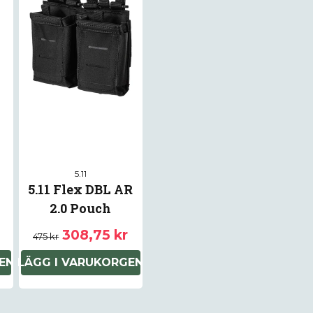
5.11
5.11 Flex DBL AR
2.0 Pouch
308,75 kr
475 kr
EN
LÄGG I VARUKORGEN