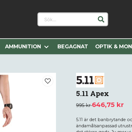
Sök...
Hem
Alla Kategorier
Utgående modeller
5.11 Apex
AMMUNITION
BEGAGNAT
OPTIK & MO
5.11 Apex
646,75 kr
995 kr
5.11 är det banbrytande o
ändamålsanpassad utrustni