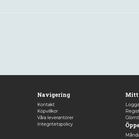
Navigering
Mitt
Kontakt
Logga
Köpvillkor
Regist
Våra leverantörer
Glömt
Integritetspolicy
Öppe
Månda