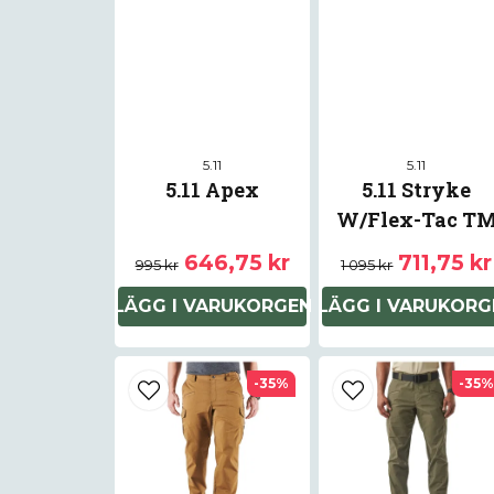
5.11
5.11
5.11 Apex
5.11 Stryke
W/Flex-Tac T
646,75 kr
711,75 kr
995 kr
1 095 kr
LÄGG I VARUKORGEN
LÄGG I VARUKORG
-35%
-35%