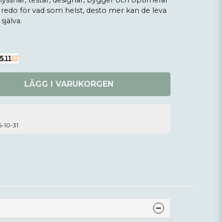
 lyssnar, testar, designar, bygger och optimerar
a redo för vad som helst, desto mer kan de leva
själva.
LÄGG I VARUKORGEN
6-10-31