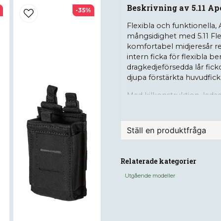
Beskrivning av 5.11 Ap
-35%
Flexibla och funktionella,
mångsidighet med 5.11 Fl
komfortabel midjeresår r
intern ficka för flexibla be
dragkedjeförsedda lår fic
djupa förstärkta huvudfick
Med kilkonstruktion, ledad
jordavvisning, är de också 
Ställ en produktfråga
Information
question
Material: 67% Po
Fråga oss något om de
Relaterade kategorier
Utgående modeller
name
Namn