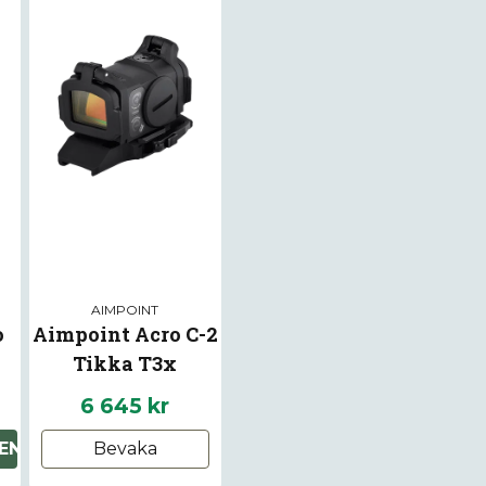
Ja, ni får publice
AIMPOINT
o
Aimpoint Acro C-2
Tikka T3x
6 645 kr
EN
Bevaka