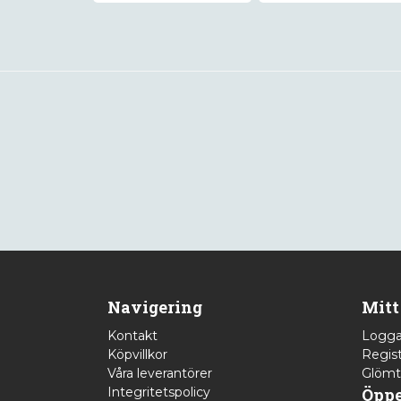
Navigering
Mitt
Kontakt
Logga
Köpvillkor
Regist
Våra leverantörer
Glömt
Integritetspolicy
Öppe