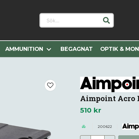
Sök...
egorier
Optik & Montage
Rödpunktssikten
Aimpoint Ac
AMMUNITION
BEGAGNAT
OPTIK & MO
Aimpoint Acro P
510 kr
200622