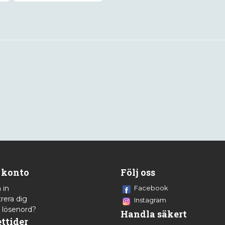
 konto
Följ oss
 in
Facebook
rera dig
Instagram
 lösenord?
Handla säkert
ttider