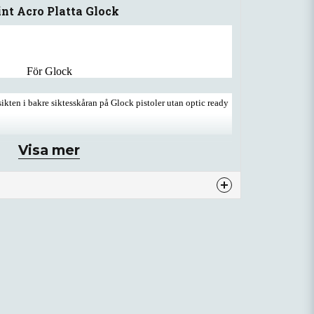
nt Acro Platta Glock
För Glock
kten i bakre siktesskåran på Glock pistoler utan optic ready
Visa mer
av utbildad vapensmed
nna produkten...
email
Mejladress