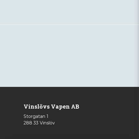
Vinslövs Vapen AB
Storgatan 1
288 33 Vinslöv