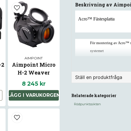
Beskrivning av Aimpoi
Acro™ Fästesplatta
För montering av Acro™ si
systemet
AIMPOINT
Installation bör utföras 
-2
Aimpoint Micro
H-2 Weaver
MEDFÖLJER: Skruvar
Ställ en produktfråga
8 245 kr
question
Fråga oss något om de
LÄGG I VARUKORGEN
Relaterade kategorier
Rödpunktssikten
name
Namn