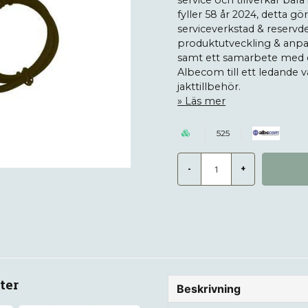
service och tillverkar bar
fyller 58 år 2024, detta gö
serviceverkstad & reservdel
produktutveckling & anpas
samt ett samarbete med ett
Albecom till ett ledand
jakttillbehör.
Läs mer
525
-
+
ter
Beskrivning