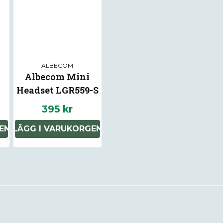
Ja, ni får publice
ALBECOM
Albecom Mini
Headset LGR559-S
e
Yttre
395 kr
EN
LÄGG I VARUKORGEN