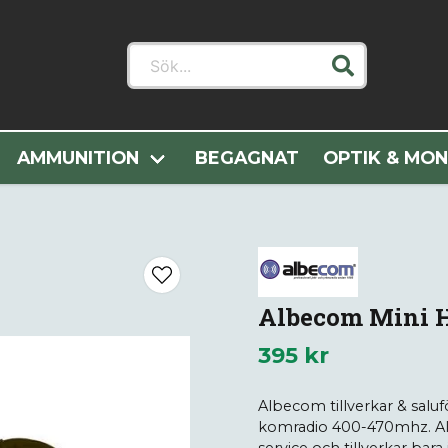
Sök...
Radio och Tillbehör
Headset och Öronmusslor
Albeco
AMMUNITION
BEGAGNAT
OPTIK & MO
Albecom Mini H
395 kr
Albecom tillverkar & saluf
komradio 400-470mhz. Alb