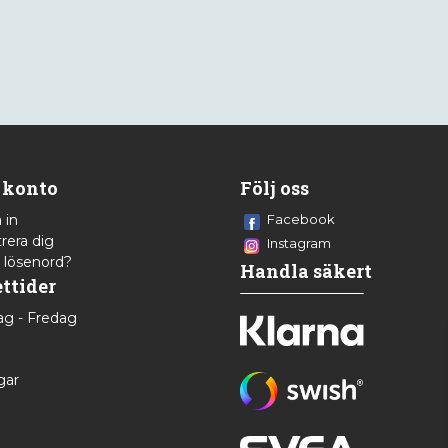
 konto
Följ oss
 in
Facebook
rera dig
Instagram
 lösenord?
Handla säkert
ttider
g - Fredag
8
gar