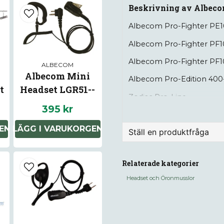
Beskrivning av Albeco
Albecom Pro-Fighter PE1
Albecom Pro-Fighter PF1
Albecom Pro-Fighter PF
ALBECOM
Albecom Mini
Albecom Pro-Edition 400
t
Headset LGR51--
Zodiac Pro-Line
M1 Inre
395 kr
EN
LÄGG I VARUKORGEN
Ställ en produktfråga
question
Fråga oss något om de
Relaterade kategorier
Headset och Öronmusslor
name
Namn