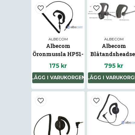
ALBECOM
ALBECOM
Albecom
Albecom
Öronmussla HP51-
Blåtandsheadse
S Inre
175 kr
795 kr
LÄGG I VARUKORGEN
LÄGG I VARUKORG