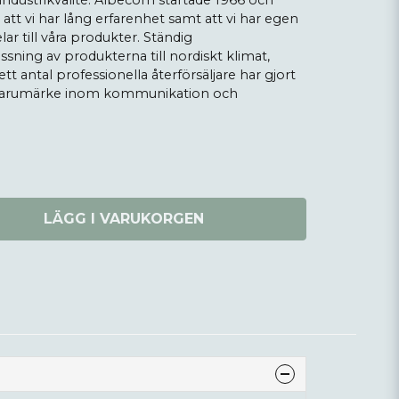
a industrikvalité. Albecom startade 1966 och
r att vi har lång erfarenhet samt att vi har egen
ar till våra produkter. Ständig
sning av produkterna till nordiskt klimat,
 antal professionella återförsäljare har gjort
e varumärke inom kommunikation och
LÄGG I VARUKORGEN