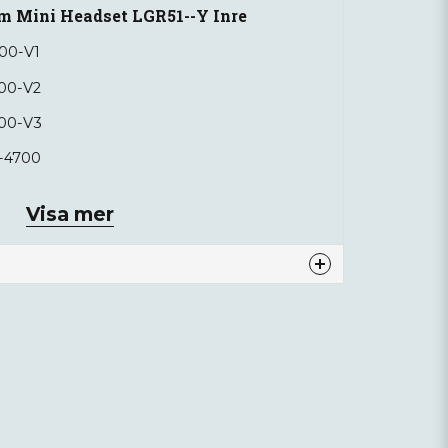
m Mini Headset LGR51--Y Inre
00-V1
00-V2
100-V3
-4700
Visa mer
nna produkten...
email
Mejladress