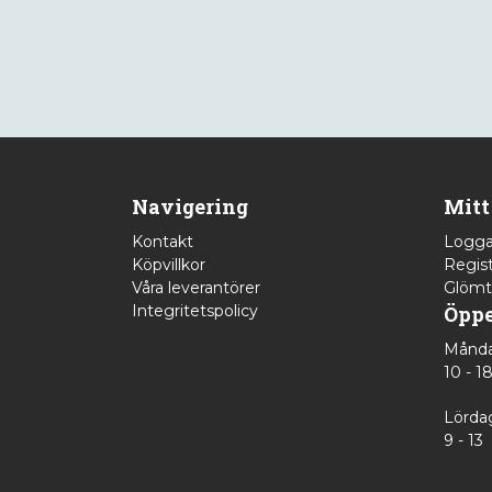
Navigering
Mitt
Kontakt
Logga
Köpvillkor
Regist
Våra leverantörer
Glömt
Integritetspolicy
Öppe
Månda
10 - 1
Lörda
9 - 13