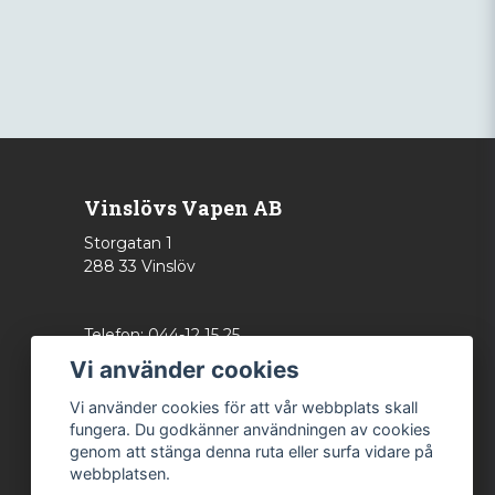
Vinslövs Vapen AB
Storgatan 1
288 33 Vinslöv
Telefon: 044-12 15 25
info@vinslovsvapen.se
Vi använder cookies
Vi använder cookies för att vår webbplats skall
fungera. Du godkänner användningen av cookies
genom att stänga denna ruta eller surfa vidare på
webbplatsen.