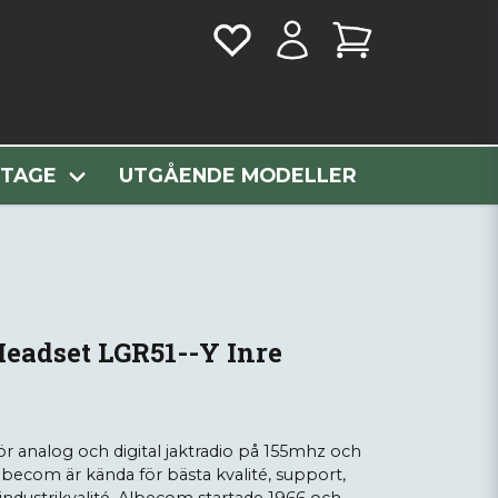
m Mini Headset LGR51--Y Inre
NTAGE
UTGÅENDE MODELLER
eadset LGR51--Y Inre
ör analog och digital jaktradio på 155mhz och
ecom är kända för bästa kvalité, support,