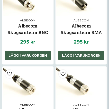
Ja, ni får publicera min fråga
ALBECOM
ALBECOM
Albecom
Albecom
Skogsantenn BNC
Skogsantenn SMA
155Mhz
155Mhz Hona
295 kr
295 kr
LÄGG I VARUKORGEN
LÄGG I VARUKORGEN
Skicka fråga
ALBECOM
ALBECOM