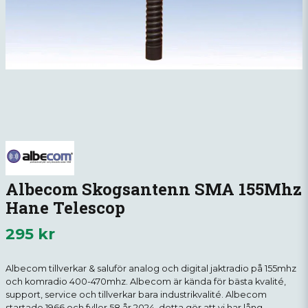
Albecom Skogsantenn SMA 155Mhz
Hane Telescop
295 kr
Albecom tillverkar & saluför analog och digital jaktradio på 155mhz
och komradio 400-470mhz. Albecom är kända för bästa kvalité,
support, service och tillverkar bara industrikvalité. Albecom
startade 1966 och fyller 58 år 2024, detta gör att vi har lång