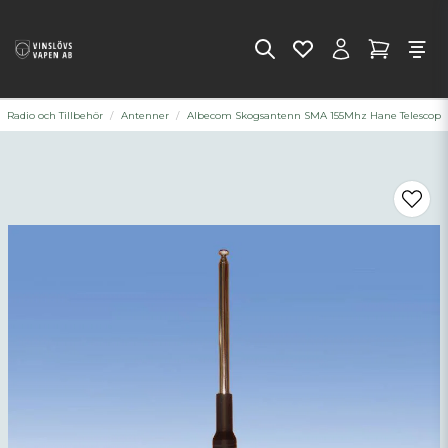
Radio och Tillbehör
Antenner
Albecom Skogsantenn SMA 155Mhz Hane Telescop