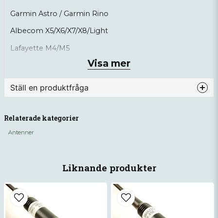
Garmin Astro / Garmin Rino
Albecom X5/X6/X7/X8/Light
Lafayette M4/M5
Visa mer
Zodiac Team Pro Waterproof
Brecom VR500/VR600/VR1000
Ställ en produktfråga
question
Fråga oss något om denna produkten...
Relaterade kategorier
Antenner
name
Namn
Liknande produkter
email
Mejladress