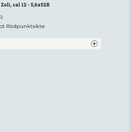
oli, cal 12 - 5,6x52R
2R
ot Rödpunktsikte
nna produkten...
email
Mejladress
ra min fråga