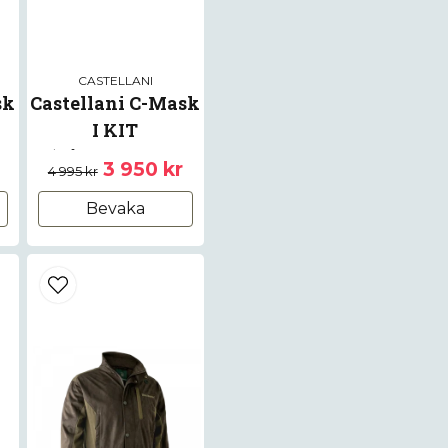
CASTELLANI
sk
Castellani C-Mask
I KIT
(Båge+Väska+
3 950 kr
4 995 kr
linser)
Bevaka