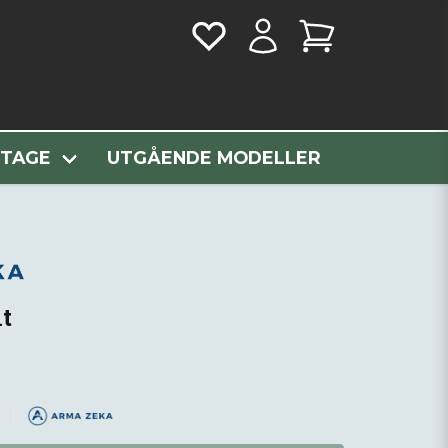
t
NTAGE
UTGÅENDE MODELLER
t