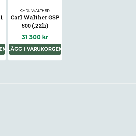
rödpunktsikte för Vortex, 
CARL WALTHER
1
Carl Walther GSP
500 (.22lr)
31 300 kr
EN
LÄGG I VARUKORGEN