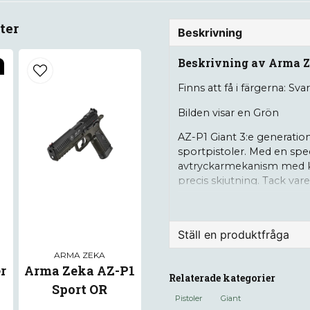
ter
Beskrivning
Beskrivning av Arma Z
Finns att få i färgerna: Svar
Bilden visar en Grön
AZ-P1 Giant 3:e generatio
sportpistoler. Med en sp
avtryckarmekanism med k
precis skjutning. Tack va
nästan inget glapp mella
precision, förutsägbarhet
inkluderar ett justerbart 
Ställ en produktfråga
Giant är avsedd för dynam
ARMA ZEKA
Features:
question
r
Arma Zeka AZ-P1
Fråga oss något om de
Relaterade kategorier
Sport OR
SA-avtryckare – platt, jus
Pistoler
Giant
SA-avtryckare och lätt avtr