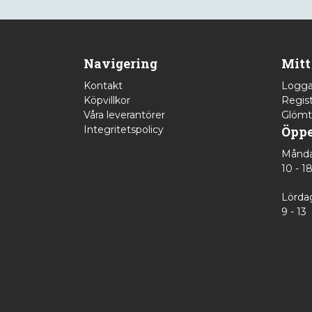
Navigering
Mitt
Kontakt
Logga
Köpvillkor
Regist
Våra leverantörer
Glömt
Integritetspolicy
Öppe
Månda
10 - 1
Lörda
9 - 13