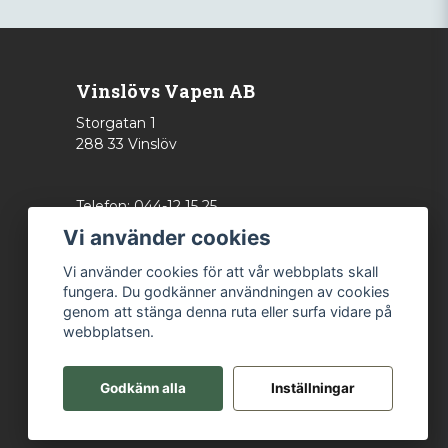
Vinslövs Vapen AB
Storgatan 1
288 33 Vinslöv
Telefon: 044-12 15 25
info@vinslovsvapen.se
Vi använder cookies
Vi använder cookies för att vår webbplats skall
fungera. Du godkänner användningen av cookies
genom att stänga denna ruta eller surfa vidare på
webbplatsen.
Godkänn alla
Inställningar