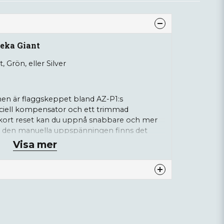
eka Giant
t, Grön, eller Silver
nen är flaggskeppet bland AZ-P1:s
eciell kompensator och ett trimmad
ort reset kan du uppnå snabbare och mer
re den manuella uppspänningen finns det
n komponenterna, vilket ger extrem
Visa mer
 och även lång livslängd. Denna modell
tumstöd och ett fäste för rödpunktsikte. AZ-P1
iskt IPSC-sportskytte i Open-klassen.
nna produkten...
terbar efter fingerlängd, avtryckarväg 2–3 mm,
yckarvikt.