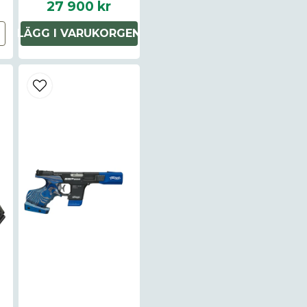
27 900 kr
Fäste för optik monterat
name
LÄGG I VARUKORGEN
Namn
Justerbart tumstöd för st
Handpolerad yta mellan 
komponenterna och jämn 
Ja, ni får publice
Ny design av vapnet.
Denna pistol är avsedd fö
Major, +P+.
Specifikation
Förpackning Hållbart plas
Pistol AZ-P1 Giant med 20
skottsmagasin i lådan.
Insexnyckel för grepp, ins
Borste och rengöringsstå
Förpackningen inkluderar i