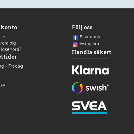
 konto
Följ oss
 in
Facebook
rera dig
Instagram
 lösenord?
Handla säkert
ttider
g - Fredag
8
gar