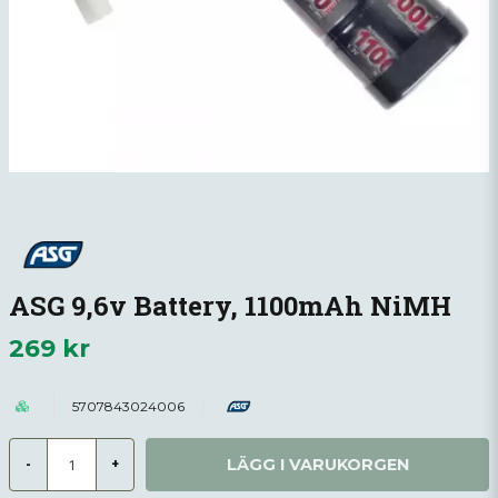
ASG 9,6v Battery, 1100mAh NiMH
269 kr
5707843024006
LÄGG I VARUKORGEN
-
+