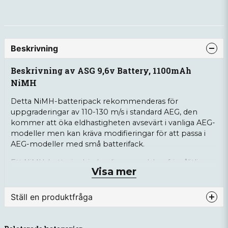
Beskrivning
Beskrivning av ASG 9,6v Battery, 1100mAh
NiMH
Detta NiMH-batteripack rekommenderas för
uppgraderingar av 110-130 m/s i standard AEG, den
kommer att öka eldhastigheten avsevärt i vanliga AEG-
modeller men kan kräva modifieringar för att passa i
AEG-modeller med små batterifack.
Ett NiMH-batteri erbjuder dig en problemfri, pålitlig
Visa mer
och robust kraftkälla. De erbjuder en jämnare
urladdningshastighet än traditionella batterier, vilket
ger en stabil eldhastighet under användningen. Andra
Ställ en produktfråga
fördelar med NiMH-batterier är att de inte behöver vara
helt urladdade innan laddning och att de kan laddas
question
Fråga oss något om denna produkten...
snabbt på så lite som en timme.