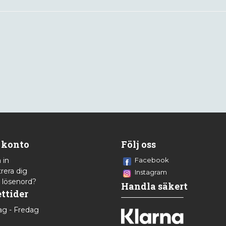
 konto
Följ oss
 in
Facebook
rera dig
Instagram
 lösenord?
Handla säkert
ttider
g - Fredag
8