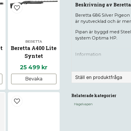
Beskrivning av Beretta 
Beretta 686 Silver Pigeon 
är nyutvecklad och är mer
Pipan är byggd med Steel
system Optima HP.
BERETTA
t
Beretta A400 Lite
Information
Syntet
Kaliber: 12/76
25 499 kr
Piplängd: 71cm, 
Ställ en produktfråga
Bevaka
Kolv: Ställbar
question
Choker: Ja
Fråga oss något om de
Relaterade kategorier
Vikt: ca 3,2kg
Hagelvapen
name
Namn