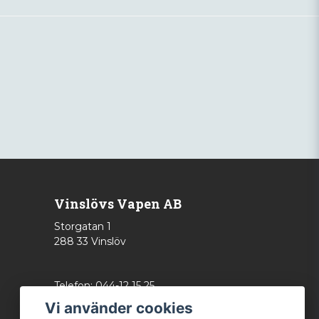
Vinslövs Vapen AB
Storgatan 1
288 33 Vinslöv
Telefon: 044-12 15 25
info@vinslovsvapen.se
Vi använder cookies