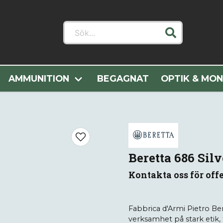
Sök...
la Kategorier
Vapen
Hagelvapen
Beretta 686 Silver Pig
AMMUNITION
BEGAGNAT
OPTIK & MO
Beretta 686 Silv
Kontakta oss för offe
Fabbrica d'Armi Pietro Ber
verksamhet på stark etik, 