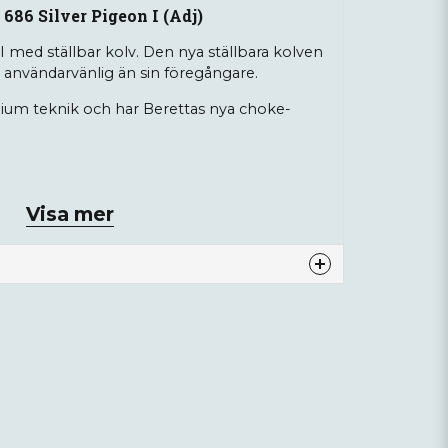
686 Silver Pigeon I (Adj)
I med ställbar kolv. Den nya ställbara kolven
 användarvänlig än sin föregångare.
ium teknik och har Berettas nya choke-
Visa mer
76cm
nna produkten...
email
Mejladress