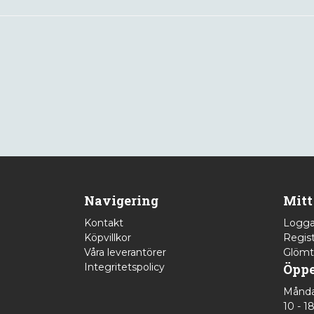
Navigering
Mitt
Kontakt
Logga
Köpvillkor
Regist
Våra leverantörer
Glömt
Integritetspolicy
Öppe
Månda
10 - 1