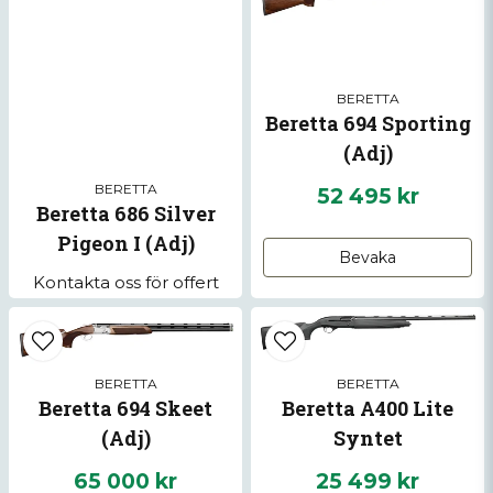
Toplever med smidigare öppning och
stängning
Ja, ni får publicera min fråga
Ny tävlingsinspirerad design med
förbättrad antireflexbehandling
BERETTA
Beretta 694 Sporting
Justerbart avtryck och justerbar LOP
(Adj)
(Length of Pull)
BERETTA
Beretta Steelium® Optimabore® HP-
52 495 kr
Beretta 686 Silver
lopp
Pigeon I (Adj)
Tävlingsanpassad övre spång
Bevaka
Skicka fråga
Kontakta oss för offert
Tävlingsanpassade ventilerade
sidospänger
Optimachoke® HP-choker (färgkodade
på Sporting-versionen)
BERETTA
BERETTA
Beretta 694 Skeet
Beretta A400 Lite
(Adj)
Syntet
65 000 kr
25 499 kr