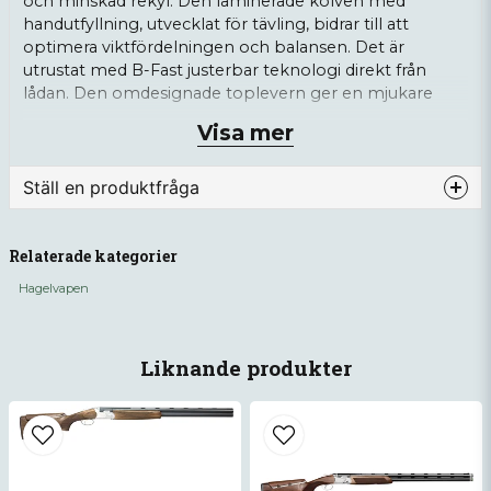
och minskad rekyl. Den laminerade kolven med
handutfyllning, utvecklat för tävling, bidrar till att
optimera viktfördelningen och balansen. Det är
utrustat med B-Fast justerbar teknologi direkt från
lådan. Den omdesignade toplevern ger en mjukare
känsla och kräver mindre ansträngning för att öppna
Visa mer
och stänga mekanismen.
MicroCore® rekylkappa
Ställ en produktfråga
Tjockare kolv med tävlingsanpassad
question
handutfyllnad
Fråga oss något om denna produkten...
Relaterade kategorier
B-Fast® justerbar kolv direkt från lådan
Hagelvapen
Laminerat kolv för en modern och
teknisk stil
name
Namn
Liknande produkter
Tyngre och bredare låda baserad på
680-plattformen
Optimerad viktfördelning och balans vid
email
Mejladress
låsbultarna