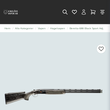
Hem
Alla Kategorier
Vapen
Hagelvapen
Beretta 688 Black Sport Adj.