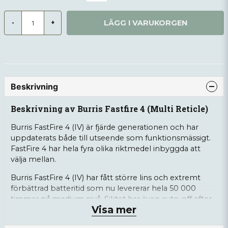
LÄGG I VARUKORGEN
-
+
Beskrivning
Beskrivning av Burris Fastfire 4 (Multi Reticle)
Burris FastFire 4 (IV) är fjärde generationen och har
uppdaterats både till utseende som funktionsmässigt.
FastFire 4 har hela fyra olika riktmedel inbyggda att
välja mellan.
Burris FastFire 4 (IV) har fått större lins och extremt
förbättrad batteritid som nu levererar hela 50 000
timmar på medium nivå. Siktet har även auto-off efter
Visa mer
åtta timmars inaktivitet.
I nya versionen har nu justermånen ökat till 90 MOA i