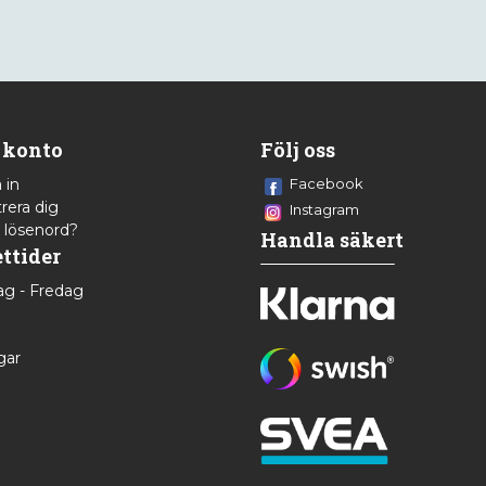
 konto
Följ oss
 in
Facebook
rera dig
Instagram
 lösenord?
Handla säkert
ttider
g - Fredag
8
gar