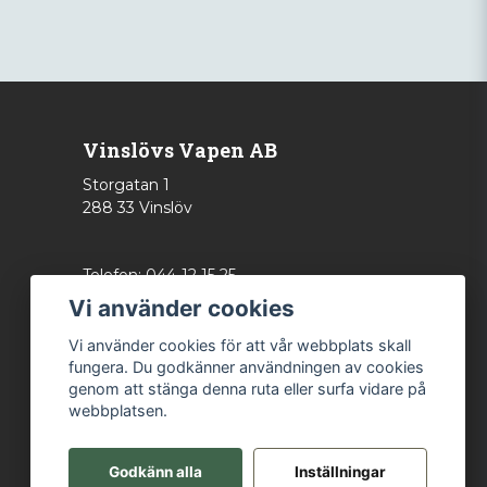
Vinslövs Vapen AB
Storgatan 1
288 33 Vinslöv
Telefon: 044-12 15 25
info@vinslovsvapen.se
Vi använder cookies
Vi använder cookies för att vår webbplats skall
fungera. Du godkänner användningen av cookies
genom att stänga denna ruta eller surfa vidare på
webbplatsen.
Godkänn alla
Inställningar