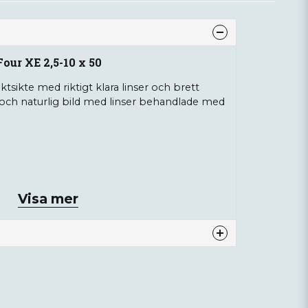
our XE 2,5-10 x 50
aktsikte med riktigt klara linser och brett
p och naturlig bild med linser behandlade med
Visa mer
x
m
r: 50mm
 20-6,6m
nna produkten...