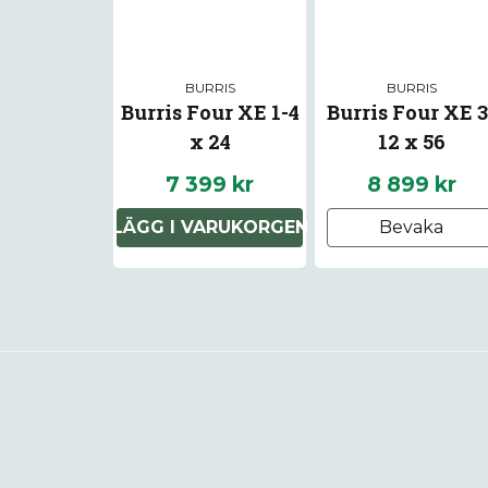
BURRIS
BURRIS
Burris Four XE 1-4
Burris Four XE 3
x 24
12 x 56
7 399 kr
8 899 kr
LÄGG I VARUKORGEN
Bevaka