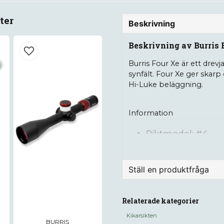
ter
Beskrivning
Beskrivning av Burris F
Burris Four Xe är ett drevj
synfält. Four Xe ger skar
Hi-Luke beläggning.
Information
Riktmedel: #4
Förstoring: 2,5-10
Mellantub: 30m
Ställ en produktfråga
Objektivdiamete
question
Synfält på 100m:
Fråga oss något om de
Relaterade kategorier
Vikt: 626g
Kikarsikten
BURRIS