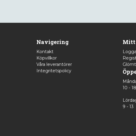
Navigering
Mitt
Kontakt
Logga
Köpvillkor
Regist
Våra leverantörer
Glömt
Integritetspolicy
Öppe
Månda
10 - 1
Lörda
9 - 13