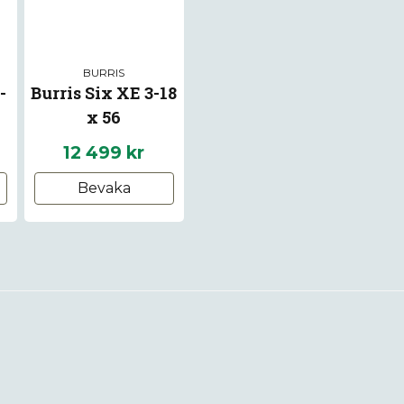
BURRIS
-
Burris Six XE 3-18
x 56
12 499 kr
Bevaka