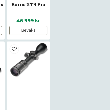
 x
Burris XTR Pro
name
Namn
46 999 kr
Bevaka
Ja, ni får publice