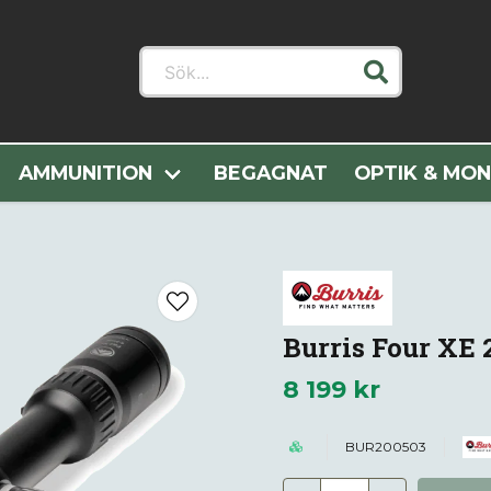
Sök...
 Kategorier
Optik & Montage
Kikarsikten
Burris Four XE
AMMUNITION
BEGAGNAT
OPTIK & MO
Burris Four XE 2
8 199 kr
BUR200503