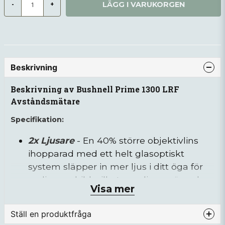
LÄGG I VARUKORGEN
-
+
Beskrivning
Beskrivning av Bushnell Prime 1300 LRF
Avståndsmätare
Specifikation:
2x Ljusare
- En 40% större objektivlins
ihopparad med ett helt glasoptiskt
system släpper in mer ljus i ditt öga för
en ljusare bild, vilket ger dig avgörande
Visa mer
extra tid under jakt i skymning och
gryning.
Ställ en produktfråga
Realistiska Färger
- Fullt flerbelagda