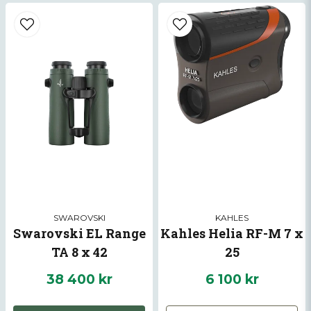
SWAROVSKI
KAHLES
Swarovski EL Range
Kahles Helia RF-M 7 x
TA 8 x 42
25
38 400 kr
6 100 kr