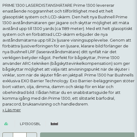
PRIME 1300 LASERDISTANSMÄTARE Prime 1300 levererar
enastående noggrannhet och tillförlitlighet med ett helt
glasoptiskt system och LCD-skärm. Den helt nya Bushnell Prime
1300 avståndsmätaren ger jägare och skyttar möjlighet att mäta
avstånd upp till 1300 yards (ca 1189 meter). Med ett helt glasoptiskt
system och en förbättrad LCD-skärm erbjuder de nya
avståndsmätarna upp till 2x ljusare visningsupplevelse. Genom att
förbättra ljusöverföringen för en ljusare, klarare bild förlänger de
nya Bushnell LRF (laseravståndsmätare) ditt synfält när det
verkligen betyder något. Perfekt för bågskyttar, Prime 1300
använder ARC-tekniken (bågskyttevinkelkompensation) som ger
bågskyttar möjlighet att välja rätt anvisningspunkt när de skjuter i
vinklar, som när de skjuter från en jaktpall. Prime 1300 har Bushnells
exklusiva EXO Barrier Technology. Exo Barrier-beläggningen stöter
bort vatten, olja, dimma, damm och skräp för en klar och
obehindrad bild. I lådan hittar du en snabbstartsguide för att
komma igång med din Prime 1300, ett slitstarkt bärfodral,
paracord, bruksanvisning och handledsrem.
Läs mer
LP1300SBL