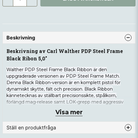
Beskrivning
Beskrivning av Carl Walther PDP Steel Frame
Black Ribon 5,0"
Walther PDP Steel Frame Black Ribbon är den
uppgraderade versionen av PDP Steel Frame Match.
Denna Black Ribbon-version är en komplett pistol för
dynamiskt skytte, fält och precision. Black Ribbon
kännetecknas av ställbart precisionssikte, stpålkorn,
förlängd mag-release samt LOK-grepp med aggressiv
textur.
Visa mer
Med Walthers erkända knivskarpa Dynamic Performance
Trigger i kombination med vikten som en Steel Frame
Ställ en produktfråga
ger är detta en pistol som levererar på alla plan oavsett
om du tävlar i dynamiskt eller i de nationella