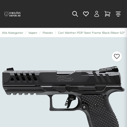
Alla Kategorier
Vapen
Pistoler
Carl Walther PDP Steel Frame Black Ribon 5,0"