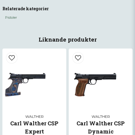
pistolgrenarna.
question
Fråga oss något om denna produkten...
Relaterade kategorier
Pistoler
name
Namn
Liknande produkter
email
Mejladress
Ja, ni får publicera min fråga
WALTHER
WALTHER
Carl Walther CSP
Carl Walther CSP
Expert
Dynamic