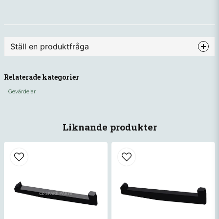
Ställ en produktfråga
question
Fråga oss något om denna produkten...
Relaterade kategorier
Gevärdelar
name
Namn
Liknande produkter
email
Mejladress
Ja, ni får publicera min fråga