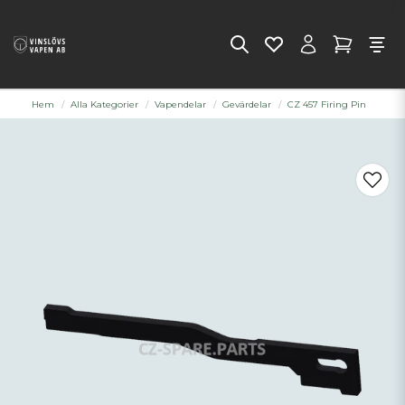
Hem
Alla Kategorier
Vapendelar
Gevärdelar
CZ 457 Firing Pin