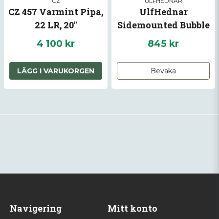
CZ
ULFHEDNAR
CZ 457 Varmint Pipa,
UlfHednar
22 LR, 20"
Sidemounted Bubble
Level Picatinny
4 100 kr
845 kr
w/D.O.P.E. Card
LÄGG I VARUKORGEN
Bevaka
Navigering
Mitt konto