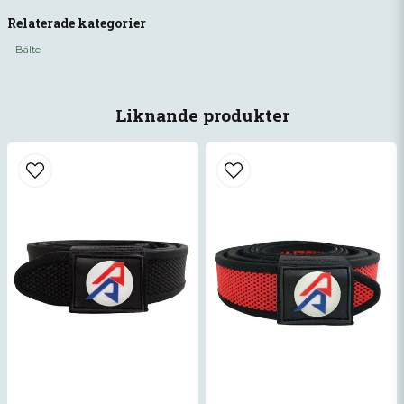
question
Fråga oss något om denna produkten...
Relaterade kategorier
Bälte
name
Namn
Liknande produkter
email
Mejladress
Ja, ni får publicera min fråga