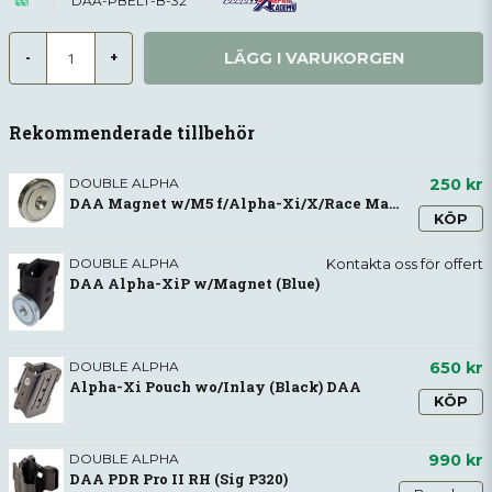
DAA-PBELT-B-32
LÄGG I VARUKORGEN
-
+
Rekommenderade tillbehör
DOUBLE ALPHA
250 kr
DAA Magnet w/M5 f/Alpha-Xi/X/Race Master
KÖP
DOUBLE ALPHA
Kontakta oss för offert
DAA Alpha-XiP w/Magnet (Blue)
DOUBLE ALPHA
650 kr
Alpha-Xi Pouch wo/Inlay (Black) DAA
KÖP
DOUBLE ALPHA
990 kr
DAA PDR Pro II RH (Sig P320)