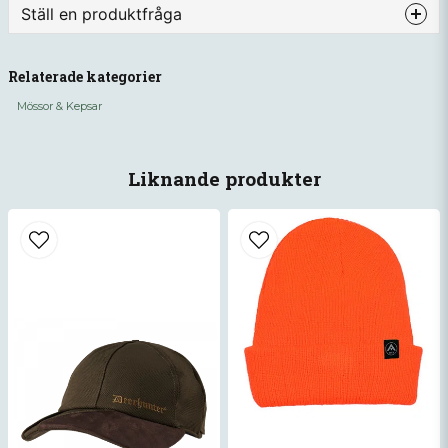
Ställ en produktfråga
question
Fråga oss något om denna produkten...
Relaterade kategorier
Mössor & Kepsar
name
Namn
Liknande produkter
email
Mejladress
Ja, ni får publicera min fråga