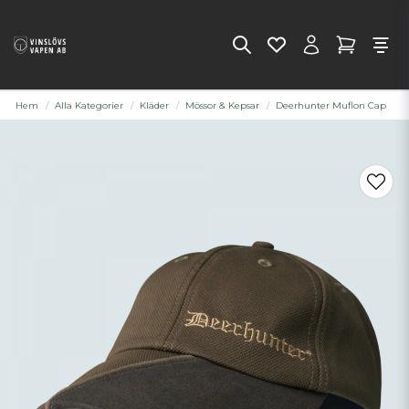
Hem
Alla Kategorier
Kläder
Mössor & Kepsar
Deerhunter Muflon Cap