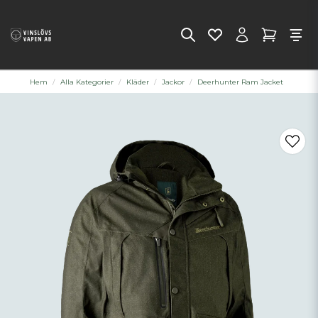
Hem
Alla Kategorier
Kläder
Jackor
Deerhunter Ram Jacket