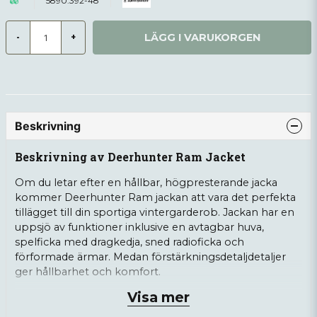
5890.392-48
LÄGG I VARUKORGEN
-
+
Beskrivning
Beskrivning av Deerhunter Ram Jacket
Om du letar efter en hållbar, högpresterande jacka
kommer Deerhunter Ram jackan att vara det perfekta
tillägget till din sportiga vintergarderob. Jackan har en
uppsjö av funktioner inklusive en avtagbar huva,
spelficka med dragkedja, sned radioficka och
förformade ärmar. Medan förstärkningsdetaljdetaljer
ger hållbarhet och komfort.
Visa mer
Information