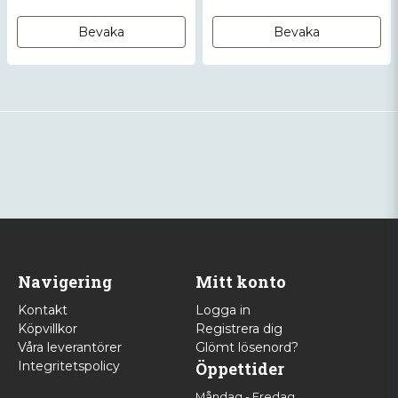
Bevaka
Bevaka
Navigering
Mitt konto
Kontakt
Logga in
Köpvillkor
Registrera dig
Våra leverantörer
Glömt lösenord?
Integritetspolicy
Öppettider
Måndag - Fredag