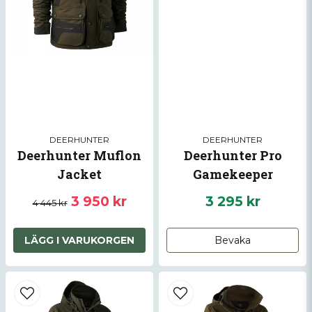
Skicka fråga
DEERHUNTER
DEERHUNTER
Deerhunter Muflon
Deerhunter Pro
Jacket
Gamekeeper
3 950 kr
3 295 kr
4 445 kr
LÄGG I VARUKORGEN
Bevaka