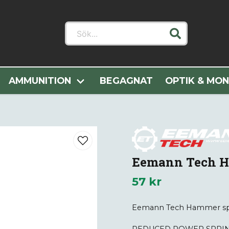
Sök...
Vapendelar
Pistoldelar
Fjädrar
Eemann Tech Hammer
AMMUNITION
BEGAGNAT
OPTIK & MO
Eemann Tech Ha
57 kr
Eemann Tech Hammer spri