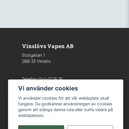
Vinslövs Vapen AB
Storgatan 1
288 33 Vinslöv
Telefon: 044-12 15 25
info@vinslovsvapen.se
Vi använder cookies
Vi använder cookies för att vår webbplats skall
fungera. Du godkänner användningen av cookies
genom att stänga denna ruta eller surfa vidare på
webbplatsen.