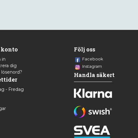
 konto
Följ oss
 in
Facebook
rera dig
Instagram
 lösenord?
Handla säkert
ttider
g - Fredag
8
gar