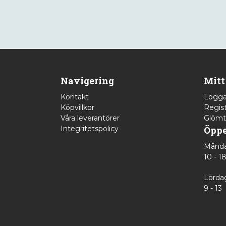
Navigering
Mitt
Kontakt
Logga
Köpvillkor
Regist
Våra leverantörer
Glömt
Integritetspolicy
Öppe
Månda
10 - 1
Lörda
9 - 13