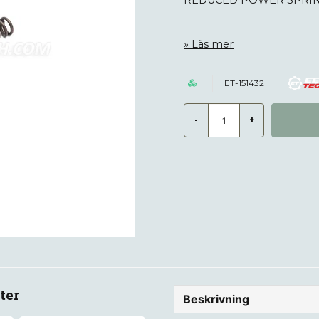
REDUCED POWER SPRI
Läs mer
ET-151432
-
+
ter
Beskrivning