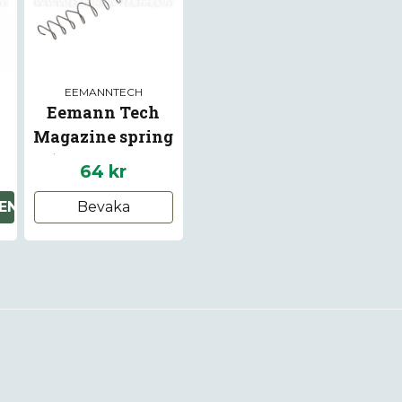
EEMANNTECH
Eemann Tech
Magazine spring
or
(MEC-GAR 19
64 kr
8
rounds) for CZ 75
EN
Bevaka
SP-01 Shadow, CZ
Shadow 2