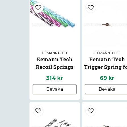
EEMANNTECH
EEMANNTECH
Eemann Tech
Eemann Tech
Recoil Springs
Trigger Spring f
Calibration Pack
Beretta 92/96/9
314 kr
69 kr
STANDARD
Bevaka
Bevaka
CLASSIC MINOR
for 1911/2011