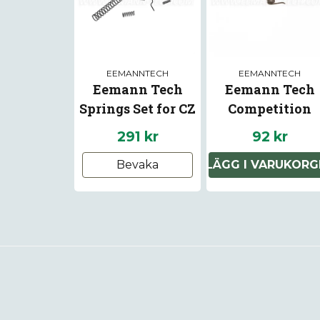
EEMANNTECH
EEMANNTECH
Eemann Tech
Eemann Tech
Springs Set for CZ
Competition
P-10
Trigger Spring f
291 kr
92 kr
Beretta 92/96/9
Bevaka
LÄGG I VARUKORG