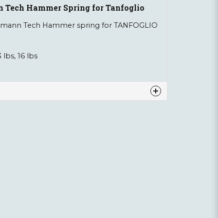
 Tech Hammer Spring for Tanfoglio
emann Tech Hammer spring for TANFOGLIO
3 lbs, 16 lbs
nna produkten...
email
Mejladress
ra min fråga