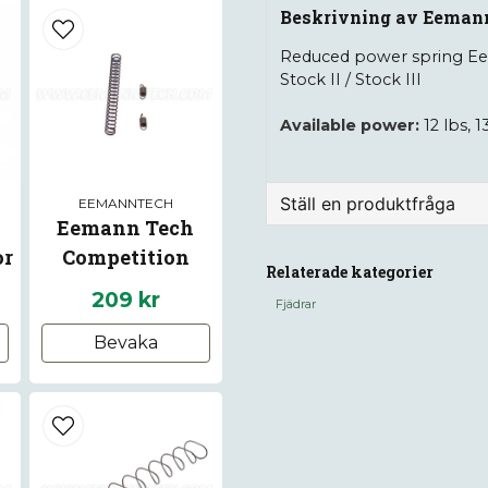
Beskrivning av Eemann
Reduced power spring E
Stock II / Stock III
Available power:
12 lbs, 1
Ställ en produktfråga
EEMANNTECH
Eemann Tech
question
or
Competition
Fråga oss något om de
Relaterade kategorier
8
Springs Kit for CZ
209 kr
Fjädrar
P-10
Bevaka
name
Namn
Ja, ni får publice