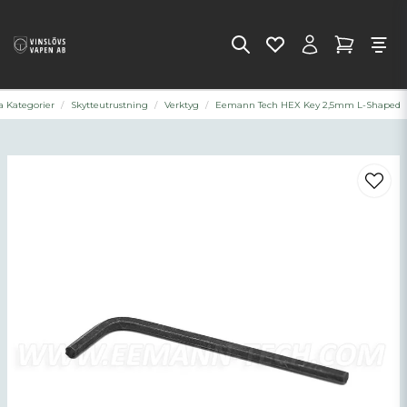
a Kategorier
Skytteutrustning
Verktyg
Eemann Tech HEX Key 2,5mm L-Shaped