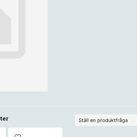
ter
Ställ en produktfråga
question
Fråga oss något om de