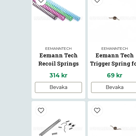
EEMANNTECH
EEMANNTECH
Eemann Tech
Eemann Tech
Recoil Springs
Trigger Spring f
Calibration Pack
Beretta 92/96/9
314 kr
69 kr
STANDARD
Bevaka
Bevaka
CLASSIC MINOR
for 1911/2011