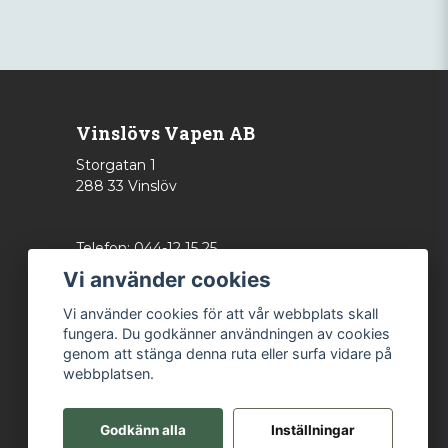
Vinslövs Vapen AB
Storgatan 1
288 33 Vinslöv
Telefon: 044-12 15 25
info@vinslovsvapen.se
Vi använder cookies
Vi använder cookies för att vår webbplats skall
fungera. Du godkänner användningen av cookies
genom att stänga denna ruta eller surfa vidare på
webbplatsen.
Godkänn alla
Inställningar