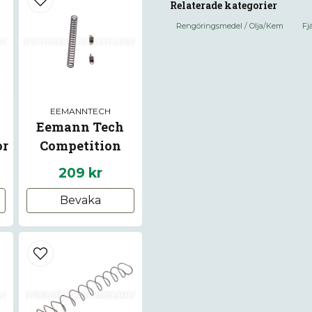
Relaterade kategorier
Rengöringsmedel / Olja/Kem
Fj
name
Namn
EEMANNTECH
Eemann Tech
Ja, ni får publice
or
Competition
8
Springs Kit for CZ
209 kr
P-10
Bevaka