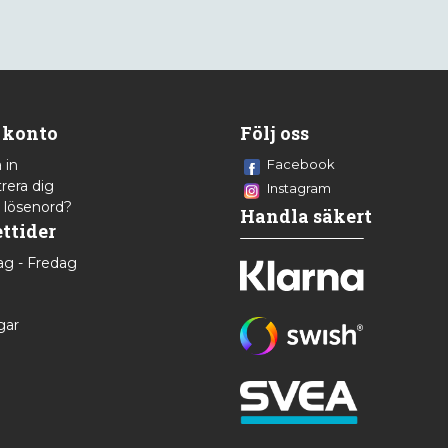
 konto
Följ oss
 in
Facebook
rera dig
Instagram
 lösenord?
Handla säkert
ttider
g - Fredag
8
gar