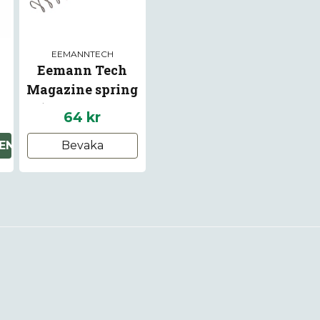
EEMANNTECH
Eemann Tech
Magazine spring
or
(MEC-GAR 19
64 kr
8
rounds) for CZ 75
EN
Bevaka
SP-01 Shadow, CZ
Shadow 2