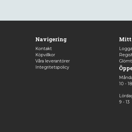
Navigering
Mitt
Kontakt
Logga
Köpvillkor
Regist
Våra leverantörer
Glömt
Integritetspolicy
Öppe
Månda
10 - 1
Lörda
9 - 13