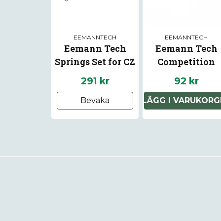
EEMANNTECH
EEMANNTECH
Eemann Tech
Eemann Tech
Springs Set for CZ
Competition
P-10
Trigger Spring f
291 kr
92 kr
Beretta 92/96/9
Bevaka
LÄGG I VARUKORG