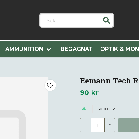
Sök...
r
Vapendelar
Pistoldelar
Fjädrar
Eemann Tech Recoil 
AMMUNITION
BEGAGNAT
OPTIK & MO
Eemann Tech Rec
90 kr
50002163
-
+