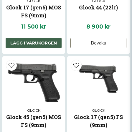
GLOCK
GLOCK
Skicka fråga
nylonborste.
Glock 17 (gen5) MOS
Glock 44 (22lr)
FS (9mm)
11 500 kr
8 900 kr
LÄGG I VARUKORGEN
Bevaka
GLOCK
GLOCK
Glock 45 (gen5) MOS
Glock 17 (gen5) FS
FS (9mm)
(9mm)