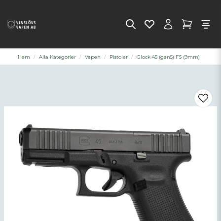
Hem
Alla Kategorier
Vapen
Pistoler
Glock 45 (gen5) FS (9mm)