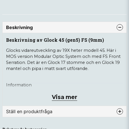
Beskrivning
Beskrivning av Glock 45 (gen5) FS (9mm)
Glocks vidareutveckling av 19X heter modell 45. Här i
MOS version Modular Optic System och med FS Front
Serration. Det är en Glock 17 stomme och en Glock 19
mantel och pipa i matt svart utförande.
Information
Visa mer
Kaliber: 9mm (9x19).
Avtrycksfunktion: Striker Fire.
Ställ en produktfråga
Pipa: 102 mm.
Material stomme: Polymer.
question
Fråga oss något om denna produkten...