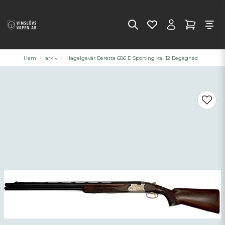
Hem
arkiv
Hagelgevär Beretta 686 E Sporting kal 12 Begagnad