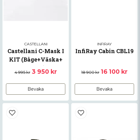
CASTELLANI
INFIRAY
Castellani C-Mask I
InfiRay Cabin CBL19
KIT (Båge+Väska+
linser)
3 950 kr
16 100 kr
4 995 kr
18 900 kr
Bevaka
Bevaka