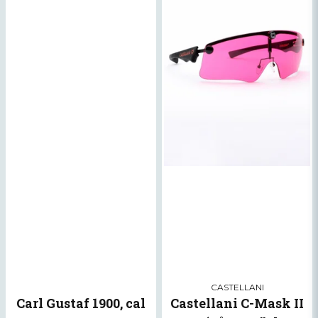
VBNR: 2198
SNR: M55839B
Skicka fråga
CASTELLANI
Carl Gustaf 1900, cal
Castellani C-Mask II