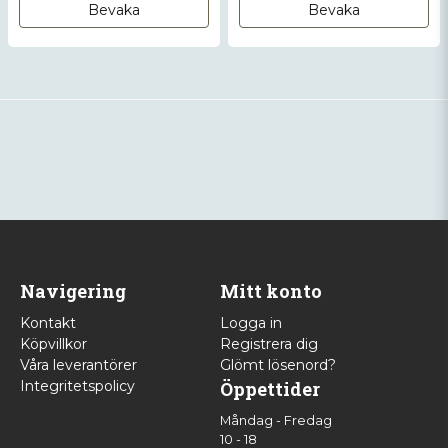
Bevaka
Bevaka
Navigering
Mitt konto
Kontakt
Logga in
Köpvillkor
Registrera dig
Våra leverantörer
Glömt lösenord?
Integritetspolicy
Öppettider
Måndag - Fredag
10 - 18