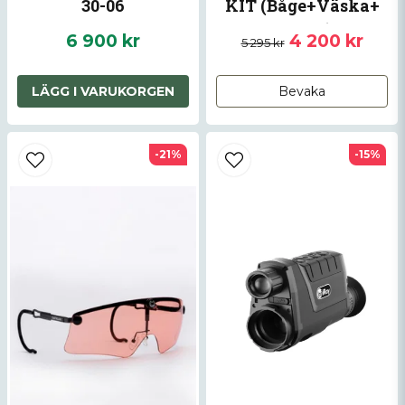
30-06
KIT (Båge+Väska+
Linser)
6 900 kr
4 200 kr
5 295 kr
LÄGG I VARUKORGEN
Bevaka
-21%
-15%