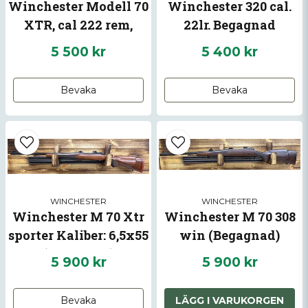
Winchester Modell 70
Winchester 320 cal.
XTR, cal 222 rem,
22lr. Begagnad
begagnad
5 500 kr
5 400 kr
Bevaka
Bevaka
Skicka fråga
WINCHESTER
WINCHESTER
Winchester M 70 Xtr
Winchester M 70 308
sporter Kaliber: 6,5x55
win (Begagnad)
(Begagnad)
5 900 kr
5 900 kr
Bevaka
LÄGG I VARUKORGEN