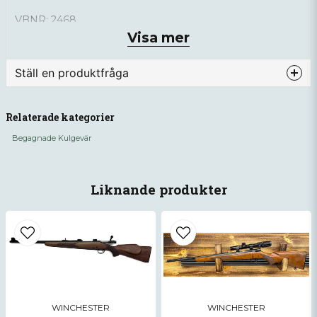
VBNR: 2468
SNR: G1192733
Visa mer
Ställ en produktfråga
question
Fråga oss något om denna produkten...
Relaterade kategorier
Begagnade Kulgevär
name
Namn
Liknande produkter
email
Mejladress
Ja, ni får publicera min fråga
WINCHESTER
WINCHESTER