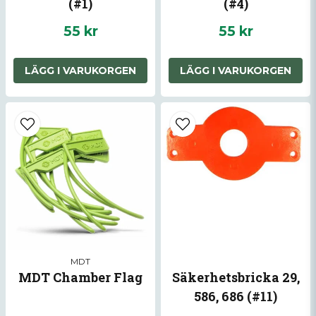
(#1)
(#4)
55 kr
55 kr
LÄGG I VARUKORGEN
LÄGG I VARUKORGEN
Skicka fråga
MDT
MDT Chamber Flag
Säkerhetsbricka 29,
586, 686 (#11)