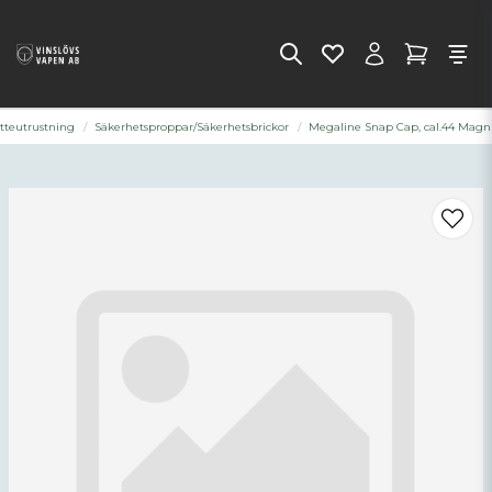
tteutrustning
Säkerhetsproppar/Säkerhetsbrickor
Megaline Snap Cap, cal.44 Mag