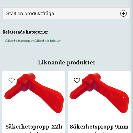
Ställ en produktfråga
question
Fråga oss något om denna produkten...
Relaterade kategorier
Säkerhetsproppar/Säkerhetsbrickor
name
Namn
Liknande produkter
email
Mejladress
Ja, ni får publicera min fråga
Säkerhetspropp .22lr
Säkerhetspropp 9mm