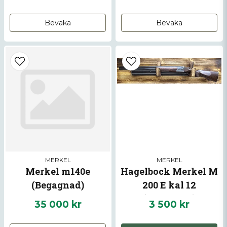
Bevaka
Bevaka
Skicka fråga
MERKEL
MERKEL
Merkel m140e
Hagelbock Merkel M
(Begagnad)
200 E kal 12
(Begagnad)
35 000 kr
3 500 kr