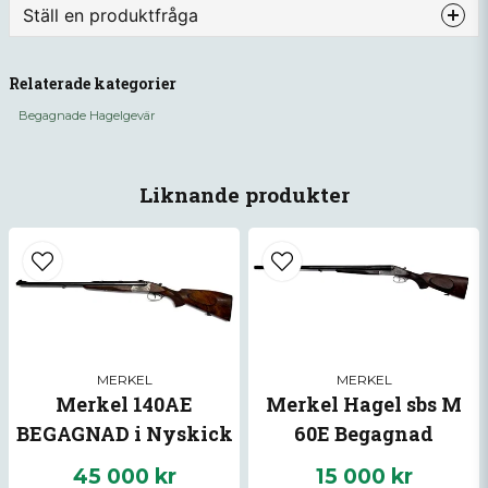
Ställ en produktfråga
Typ: Över/under (över/under-hagel)
Kaliber: 12
question
Fråga oss något om denna produkten...
Relaterade kategorier
Avtryckare: Dubbelavtryck
Begagnade Hagelgevär
Ejektor: Ja
Choke: Nej
name
Namn
Vikt: Ca 3,2–3,8 kg
Liknande produkter
Finish & stock: Fin valnötstock med bra
passform; låda i stål med dekorativ
email
Mejladress
gravyr
SRN: 174240
VBNR:1429
Ja, ni får publicera min fråga
MERKEL
MERKEL
Merkel 140AE
Merkel Hagel sbs M
BEGAGNAD i Nyskick
60E Begagnad
45 000 kr
15 000 kr