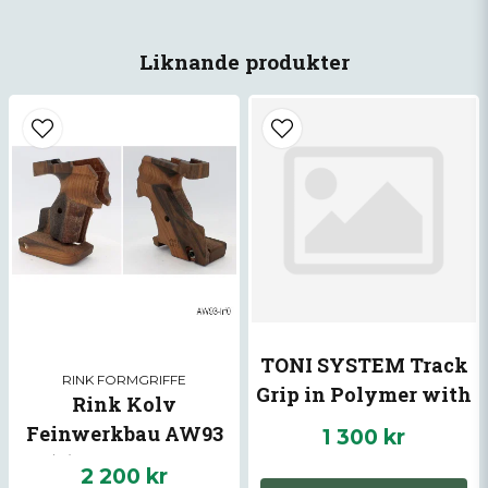
name
Namn
Liknande produkter
email
Mejladress
Ja, ni får publicera min fråga
TONI SYSTEM Track
RINK FORMGRIFFE
Grip in Polymer with
Rink Kolv
Magwell for CZ
Feinwerkbau AW93
1 300 kr
Skicka fråga
Shadow
(L) Tjock Höger
2 200 kr