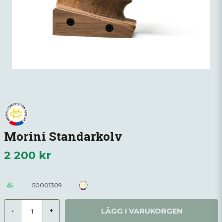
Morini Standarkolv
2 200 kr
50001309
LÄGG I VARUKORGEN
-
+