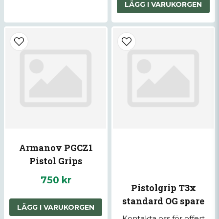
LÄGG I VARUKORGEN
Armanov PGCZ1
Pistol Grips
MaXXXGrip for CZ
750 kr
Shadow 2, SP-01
Pistolgrip T3x
(Color: Black - Size:
standard OG spare
LÄGG I VARUKORGEN
Medium (+2mm))
part set tikka
Kontakta oss för offert