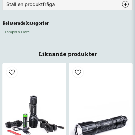
Ställ en produktfråga
Information
question
Diod: LUMINUS SST-20 LED
Fråga oss något om denna produkten...
Relaterade kategorier
Uteffekt：
Lampor & Fäste
900lm/490lm/120lm/35lm/momentary
on/S.O.S/strobe
name
Namn
Liknande produkter
Drifttid：2h 15min/2h 45min/ 6h/ 28h
Batteri：1*18650 eller 2*CR123A
Längd ljuskägla：510m/330m/165m/75m
email
Mejladress
Mått：154mm(Längd)*25,4mm
(Diameter tub) *43,8mm(Reflektor
diameter)
Ja, ni får publicera min fråga
Vikt：142g（utan batteri）
Slagtålighet：1m
Vattentäthet：IPX-8