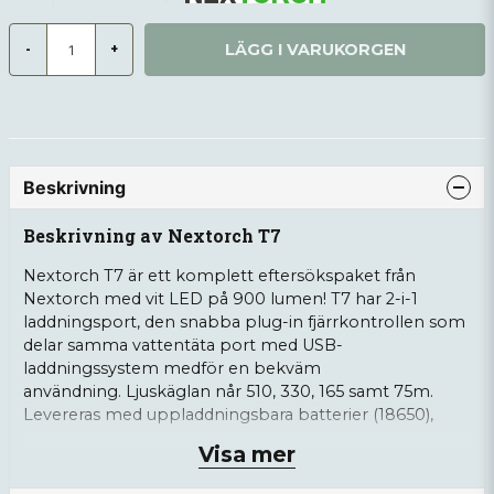
LÄGG I VARUKORGEN
-
+
Beskrivning
Beskrivning av Nextorch T7
Nextorch T7 är ett komplett eftersökspaket från
Nextorch med vit LED på 900 lumen! T7 har 2-i-1
laddningsport, den snabba plug-in fjärrkontrollen som
delar samma vattentäta port med USB-
laddningssystem medför en bekväm
användning. Ljuskäglan når 510, 330, 165 samt 75m.
Levereras med uppladdningsbara batterier (18650),
tryckströmbrytare, laddkabel samt fäste för
Visa mer
vapenmontering.