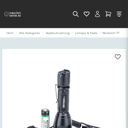
Hem
Alla Kategorier
Skytteutrustning
Lampor & Fäste
Nextorch T7