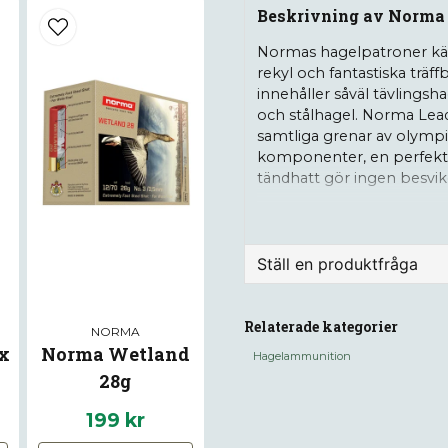
Beskrivning av Norma 
Normas hagelpatroner kän
rekyl och fantastiska träf
innehåller såväl tävling
och stålhagel. Norma Lead 
samtliga grenar av olympi
komponenter, en perfekt 
tändhatt gör ingen besvik
tävlingsskyttet.
Förpackas i askar om 25 sk
Ställ en produktfråga
question
Fråga oss något om de
Relaterade kategorier
NORMA
x
Norma Wetland
Hagelammunition
28g
name
199 kr
Namn