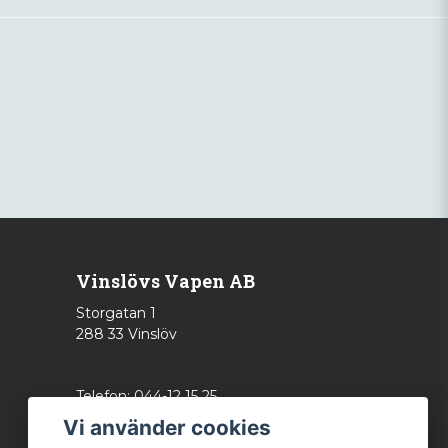
Vinslövs Vapen AB
Storgatan 1
288 33 Vinslöv
Telefon: 044-12 15 25
info@vinslovsvapen.se
Vi använder cookies