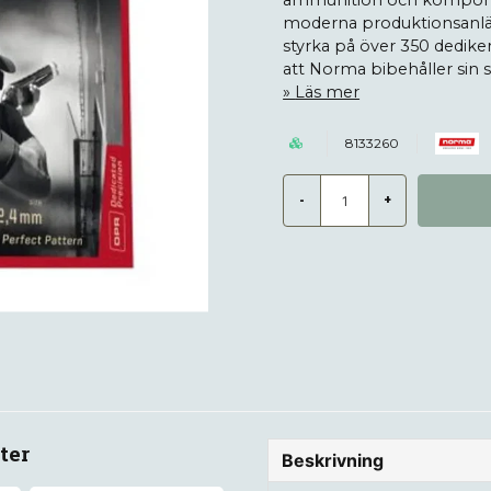
ammunition och komponent
moderna produktionsanlä
styrka på över 350 dediker
att Norma bibehåller sin s
Läs mer
8133260
-
+
ter
Beskrivning