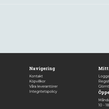
Navigering
Mitt
Kontakt
Logga
Köpvillkor
Regist
Våra leverantörer
Glömt
Integritetspolicy
Öppe
Månda
10 - 1