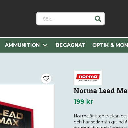
Sök...
orier
Ammunition
Hagelammunition
Norma Lead Max 
AMMUNITION
BEGAGNAT
OPTIK & MO
Norma Lead Max
199 kr
Norma är utan tvekan ett
och har sedan sin grund år