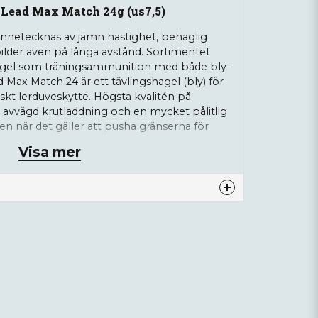
Lead Max Match 24g (us7,5)
netecknas av jämn hastighet, behaglig
fbilder även på långa avstånd. Sortimentet
shagel som träningsammunition med både bly-
Max Match 24 är ett tävlingshagel (bly) för
skt lerduveskytte. Högsta kvalitén på
avvägd krutladdning och en mycket pålitlig
en när det gäller att pusha gränserna för
Visa mer
ott/ask.
nna produkten...
email
Mejladress