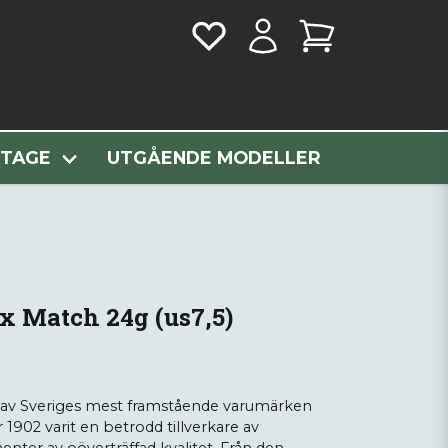
Match 24g (us7,5)
NTAGE
UTGÅENDE MODELLER
 Match 24g (us7,5)
 av Sveriges mest framstående varumärken
 1902 varit en betrodd tillverkare av