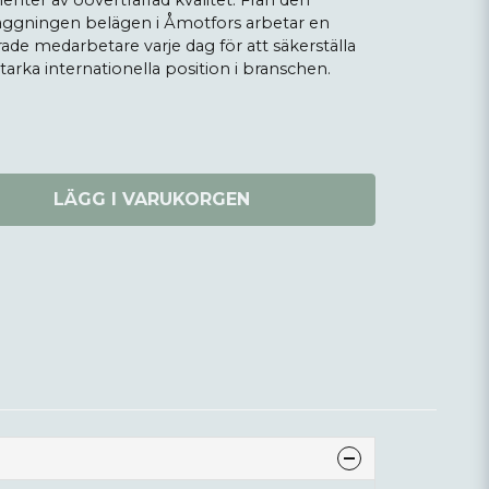
er av oöverträffad kvalitet. Från den
ggningen belägen i Åmotfors arbetar en
ade medarbetare varje dag för att säkerställa
tarka internationella position i branschen.
LÄGG I VARUKORGEN