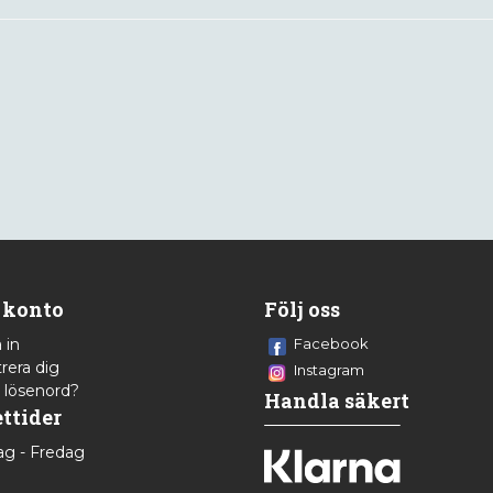
 konto
Följ oss
 in
Facebook
rera dig
Instagram
 lösenord?
Handla säkert
ttider
g - Fredag
8