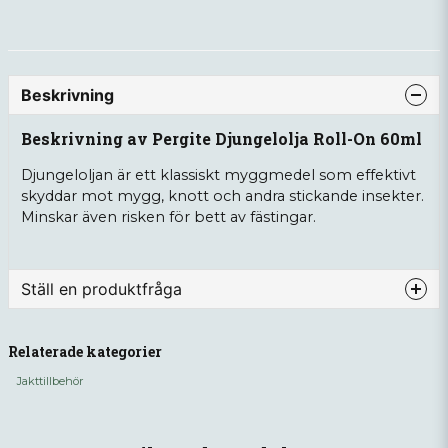
Beskrivning
Beskrivning av Pergite Djungelolja Roll-On 60ml
Djungeloljan är ett klassiskt myggmedel som effektivt
skyddar mot mygg, knott och andra stickande insekter.
Minskar även risken för bett av fästingar.
Ställ en produktfråga
question
Fråga oss något om denna produkten...
Relaterade kategorier
Jakttillbehör
name
Namn