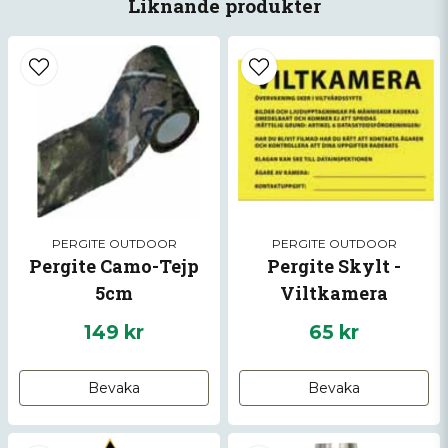
Liknande produkter
email
Mejladress
Ja, ni får publicera min fråga
PERGITE OUTDOOR
PERGITE OUTDOOR
Pergite Camo-Tejp
Pergite Skylt -
5cm
Viltkamera
149 kr
65 kr
Skicka fråga
Bevaka
Bevaka