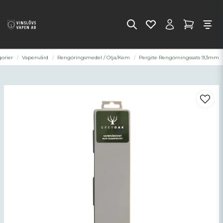
gorier
Vapenvård
Rengöringsmedel / Olja/Kem
Pergite Rengörningssats 9,3mm