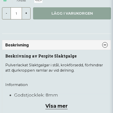
731252
LÄGG I VARUKORGEN
-
+
Beskrivning
Beskrivning av Pergite Slaktgalge
Pulverlackat Slaktgalgar i stål, krokförsedd, förhindrar
att djurkroppen ramlar av vid delning.
Information
Godstjocklek: 8mm
Bredd: Rådjur 390mm, Hjort/Vildsvin
Visa mer
590mm