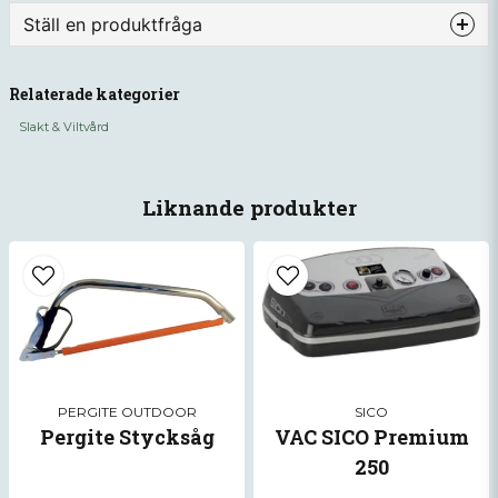
Ställ en produktfråga
question
Fråga oss något om denna produkten...
Relaterade kategorier
Slakt & Viltvård
name
Namn
Liknande produkter
email
Mejladress
Ja, ni får publicera min fråga
PERGITE OUTDOOR
SICO
Pergite Stycksåg
VAC SICO Premium
250