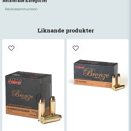
Relaterade kategorier
Revolverammunition
name
Namn
Liknande produkter
email
Mejladress
Ja, ni får publicera min fråga