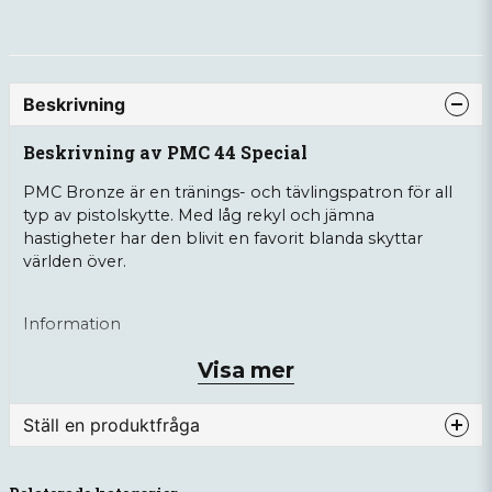
Beskrivning
Beskrivning av PMC 44 Special
PMC Bronze är en tränings- och tävlingspatron för all
typ av pistolskytte. Med låg rekyl och jämna
hastigheter har den blivit en favorit blanda skyttar
världen över.
Information
Visa mer
Kulvikt: 180gr.
Kultyp: JHP
Ställ en produktfråga
Hastighet: 300 m/s (v0)
Antal: 25st
question
Fråga oss något om denna produkten...