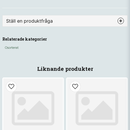
Ställ en produktfråga
question
Fråga oss något om denna produkten...
Relaterade kategorier
Osorterat
name
Namn
Liknande produkter
email
Mejladress
Ja, ni får publicera min fråga